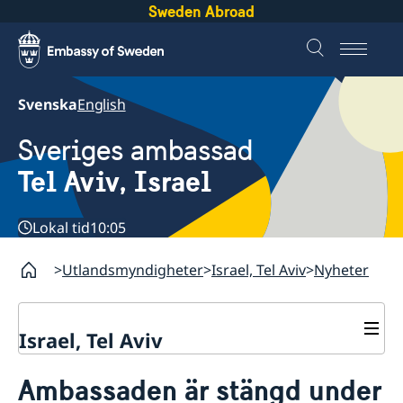
Sweden Abroad
Svenska
English
Sveriges ambassad
Tel Aviv, Israel
Lokal tid
10:05
Utlandsmyndigheter
Israel, Tel Aviv
Nyheter
Israel, Tel Aviv
Kontakt och öppettider
Ambassaden är stängd under
Om ambassaden