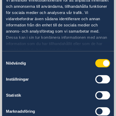
Vi använder enhetsidentifierare för att anpassa innehållet
och annonserna till användarna, tillhandahålla funktioner
Besöksadress
för sociala medier och analysera vår trafik. Vi
Adgar 360, 24 tr.
vidarebefordrar även sådana identifierare och annan
Hashlosha Street 2
information från din enhet till de sociala medier och
Tel Aviv
annons- och analysföretag som vi samarbetar med.
Postadress
Dessa kan i sin tur kombinera informationen med annan
Embassy of Sweden
information som du har tillhandahållit eller som de har
P.O.B. 9393
samlat in när du har använt deras tjänster.
Tel Aviv 6109301
Samtyckesval
Israel
Nödvändig
Telefonnummer
Allmänna förfrågningar
Inställningar
+972 3 718 00 00
E-postadress
Allmänna förfrågningar
Statistik
ambassaden.tel-aviv@gov.se
Pass- och medborgarskapsfrågor
Marknadsföring
passport.tel-aviv@gov.se