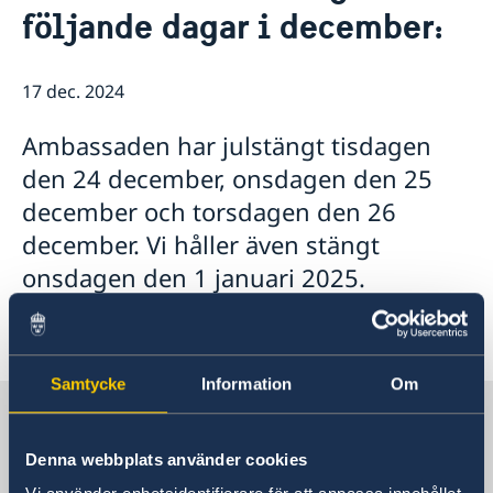
följande dagar i december:
Lediga tjänster
Så stöttar vi svenska företag
GDPR
Vi är en resurs för svenska företag
Nyheter
Team Sweden
17 dec. 2024
Så kan du få stöd
Svenska företag i Israel
Ambassaden har julstängt tisdagen
Anmäl handelshinder
den 24 december, onsdagen den 25
december och torsdagen den 26
december. Vi håller även stängt
onsdagen den 1 januari 2025.
Samtycke
Information
Om
Sverige i Israel, Tel Aviv
Denna webbplats använder cookies
Sveriges ambassad