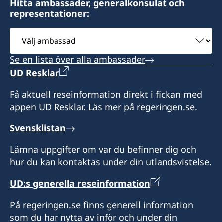
Consulate of Sweden
Hitta ambassader, generalkonsulat och
Honorärkonsul
representationer:
2 Kikar Chayat
Mr Moshe Krispin
Haifa 31334
Välj
Israel
ambassad
Se en lista över alla ambassader
Honorärkonsul
UD Resklar
Mr. Gil Castel
Få aktuell reseinformation direkt i fickan med
appen UD Resklar. Läs mer på regeringen.se.
Svensklistan
Lämna uppgifter om var du befinner dig och
hur du kan kontaktas under din utlandsvistelse.
UD:s generella reseinformation
På regeringen.se finns generell information
som du har nytta av inför och under din