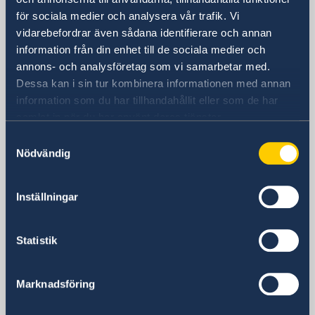
Adgar 360, 24 tr.
för sociala medier och analysera vår trafik. Vi
Hashlosha Street 2
vidarebefordrar även sådana identifierare och annan
Tel Aviv
information från din enhet till de sociala medier och
Postadress
annons- och analysföretag som vi samarbetar med.
Embassy of Sweden
Dessa kan i sin tur kombinera informationen med annan
P.O.B. 9393
information som du har tillhandahållit eller som de har
Tel Aviv 6109301
samlat in när du har använt deras tjänster.
Israel
Samtyckesval
Telefonnummer
Nödvändig
Allmänna förfrågningar
+972 3 718 00 00
Inställningar
E-postadress
Allmänna förfrågningar
ambassaden.tel-aviv@gov.se
Statistik
Pass- och medborgarskapsfrågor
passport.tel-aviv@gov.se
Marknadsföring
Visum- och migrationsfrågor
ambassaden.amman-visum@gov.se