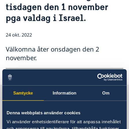
tisdagen den 1 november
Lediga tjänster
Så stöttar vi svenska företag
GDPR
pga valdag i Israel.
Vi är en resurs för svenska företag
Nyheter
Team Sweden
Så kan du få stöd
24 okt. 2022
Svenska företag i Israel
Anmäl handelshinder
Välkomna åter onsdagen den 2
november.
Sverige i Israel, Tel Aviv
Samtycke
Information
Om
Sveriges ambassad
Denna webbplats använder cookies
Vi använder enhetsidentifierare för att anpassa innehållet
Besöksadress
och annonserna till användarna, tillhandahålla funktioner