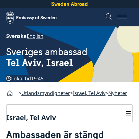
Sweden Abroad
Svenska
English
Sveriges ambassad
Tel Aviv, Israel
Lokal tid
19:45
Utlandsmyndigheter
Israel, Tel Aviv
Nyheter
Israel, Tel Aviv
Kontakt och öppettider
Ambassaden är stängd
Om ambassaden