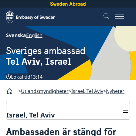
Sweden Abroad
Svenska
English
Sveriges ambassad
Tel Aviv, Israel
Lokal tid
13:14
Utlandsmyndigheter
Israel, Tel Aviv
Nyheter
Israel, Tel Aviv
Kontakt och öppettider
Ambassaden är stängd för
Om ambassaden