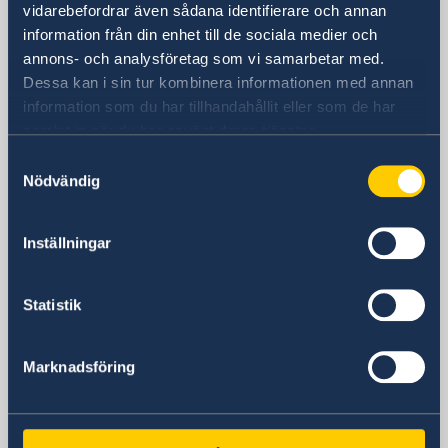
vidarebefordrar även sådana identifierare och annan
Postadress
information från din enhet till de sociala medier och
Embassy of Sweden
annons- och analysföretag som vi samarbetar med.
P.O.B. 9393
Dessa kan i sin tur kombinera informationen med annan
Tel Aviv 6109301
information som du har tillhandahållit eller som de har
Israel
samlat in när du har använt deras tjänster.
Telefonnummer
Samtyckesval
Allmänna förfrågningar
Nödvändig
+972 3 718 00 00
E-postadress
Allmänna förfrågningar
Inställningar
ambassaden.tel-aviv@gov.se
Pass- och medborgarskapsfrågor
Statistik
passport.tel-aviv@gov.se
Visum- och migrationsfrågor
ambassaden.amman-visum@gov.se
Marknadsföring
Svenska konsulat