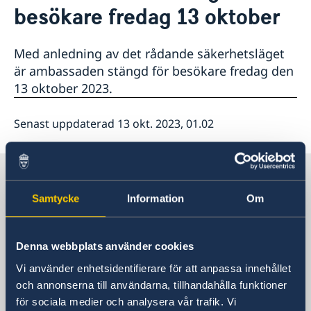
besökare fredag 13 oktober
Lediga tjänster
Så stöttar vi svenska företag
GDPR
Vi är en resurs för svenska företag
Nyheter
Team Sweden
Med anledning av det rådande säkerhetsläget
Så kan du få stöd
är ambassaden stängd för besökare fredag den
Svenska företag i Israel
13 oktober 2023.
Anmäl handelshinder
Senast uppdaterad 13 okt. 2023, 01.02
Sverige i Israel, Tel Aviv
Samtycke
Information
Om
Sveriges ambassad
Denna webbplats använder cookies
Besöksadress
Adgar 360, 24 tr.
Vi använder enhetsidentifierare för att anpassa innehållet
Hashlosha Street 2
och annonserna till användarna, tillhandahålla funktioner
för sociala medier och analysera vår trafik. Vi
Tel Aviv