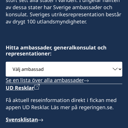
+972 (0)8 6347021
av dessa stater har Sverige ambassader och
+972 4 864 31 65
Consulate of Sweden
konsulat. Sveriges utrikesrepresentation består
Mor Center 2nd floor
av drygt 100 utlandsmyndigheter.
Fax
Eilat
+972 4 866 49 02
Israel
Consulate of Sweden
Hitta ambassader, generalkonsulat och
Honorärkonsul
representationer:
2 Kikar Chayat
Mr Moshe Krispin
Haifa 31334
Välj
Israel
ambassad
Se en lista över alla ambassader
Honorärkonsul
UD Resklar
Mr. Gil Castel
Få aktuell reseinformation direkt i fickan med
appen UD Resklar. Läs mer på regeringen.se.
Svensklistan