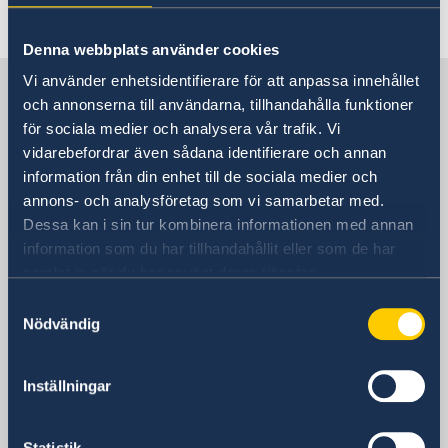
Senast uppdaterad 29 maj 2023, 14.08
Denna webbplats använder cookies
Vi använder enhetsidentifierare för att anpassa innehållet
Sverige i Israel, Tel Aviv
och annonserna till användarna, tillhandahålla funktioner
för sociala medier och analysera vår trafik. Vi
Sveriges ambassad
vidarebefordrar även sådana identifierare och annan
information från din enhet till de sociala medier och
Besöksadress
annons- och analysföretag som vi samarbetar med.
Adgar 360, 24 tr.
Dessa kan i sin tur kombinera informationen med annan
Hashlosha Street 2
information som du har tillhandahållit eller som de har
Tel Aviv
samlat in när du har använt deras tjänster.
Postadress
Samtyckesval
Embassy of Sweden
Nödvändig
P.O.B. 9393
Tel Aviv 6109301
Inställningar
Israel
Telefonnummer
Statistik