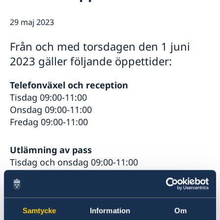
Lediga tjänster
Så stöttar vi svenska företag
GDPR
29 maj 2023
Vi är en resurs för svenska företag
Nyheter
Team Sweden
Från och med torsdagen den 1 juni
Så kan du få stöd
2023 gäller följande öppettider:
Svenska företag i Israel
Anmäl handelshinder
Telefonväxel och reception
Tisdag 09:00-11:00
Onsdag 09:00-11:00
Fredag 09:00-11:00
Utlämning av pass
Tisdag och onsdag 09:00-11:00
Migrationsmottagning
Tisdag 09:00-11:00
Samtycke
Information
Om