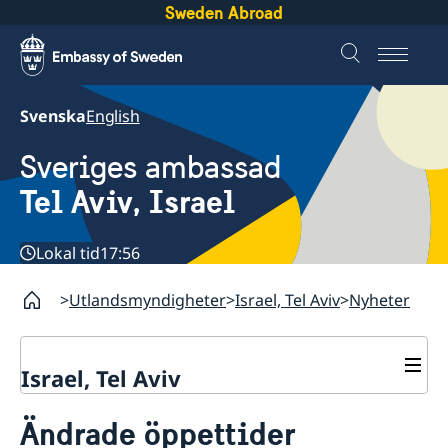
Sweden Abroad
Svenska
English
Sveriges ambassad
Tel Aviv, Israel
Lokal tid
17:56
Utlandsmyndigheter
Israel, Tel Aviv
Nyheter
Israel, Tel Aviv
Kontakt och öppettider
Ändrade öppettider
Om ambassaden