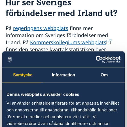
Hur ser Sveriges
Om oss
förbindelser med Irland ut?
Ambassadens personal
Så stöttar vi svenska företag
Vi är en resurs för svenska företag
Aktuellt
Team Sweden
På
regeringens webbplats
finns mer
Nyheter
Så kan du få stöd
information om Sveriges förbindelser med
Svenska företag i Irland
Nationaldagsfirande på ambassaden 8/6
Kalendarium
Irland. På
Kommerskollegiums webbplats
Anmäl handelshinder
Lediga tjänster
finns den senaste kvartalsstatistiken över
Welcome Sweden-program
Sveriges utrikeshandel samt information om
EU:s inre marknad och handelspolitik.
Samtycke
Information
Om
Senast uppdaterad 03 jan. 2019, 12.28
Denna webbplats använder cookies
Sverige i Irland
Vi använder enhetsidentifierare för att anpassa innehållet
och annonserna till användarna, tillhandahålla funktioner
SVERIGES AMBASSAD
för sociala medier och analysera vår trafik. Vi
vidarebefordrar även sådana identifierare och annan