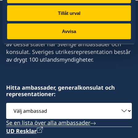
Tillåt urval
Sverige har diplomatiska förbindelser med i
Avvisa
stort sett alla stater i världen. I ungefär hälften
av dessa stater har Sverige ambassader och
konsulat. Sveriges utrikesrepresentation består
av drygt 100 utlandsmyndigheter.
Hitta ambassader, generalkonsulat och
representationer:
Välj
ambassad
Se en lista över alla ambassader
UD Resklar