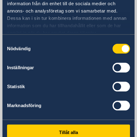
Besöksadress
information från din enhet till de sociala medier och
Embassy of Sweden
annons- och analysföretag som vi samarbetar med.
Kildress House
Dessa kan i sin tur kombinera informationen med annan
Floor 2
information som du har tillhandahållit eller som de har
samlat in när du har använt deras tjänster.
Pembroke Row, Dublin
D02 H008
Samtyckesval
Nödvändig
Irland
Postadress
Embassy of Sweden
Inställningar
Kildress House
Floor 2
Statistik
Pembroke Row, Dublin
D02 H008
Irland
Marknadsföring
Telefonnummer
+353 87 9921767
E-postadress
Tillåt alla
ambassaden.dublin@gov.se