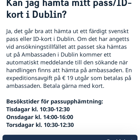
Kan jag hämta mitt pass/ID-
Om oss
kort i Dublin?
Ambassadens personal
Så stöttar vi svenska företag
Vi är en resurs för svenska företag
Aktuellt
Team Sweden
Ja, det går bra att hämta ut ett färdigt svenskt
Nyheter
Så kan du få stöd
pass eller ID-kort i Dublin. Om det har angetts
Svenska företag i Irland
Nationaldagsfirande på ambassaden 8/6
Kalendarium
vid ansökningstillfället att passet ska hämtas
Anmäl handelshinder
Lediga tjänster
ut på Ambassaden i Dublin kommer ett
Welcome Sweden-program
automatiskt meddelande till den sökande när
handlingen finns att hämta på ambassaden. En
expeditionsavgift på € 19 utgår som betalas på
ambassaden. Betala gärna med kort.
Besökstider för passupphämtning:
Tisdagar kl. 10:30-12:30
Onsdagar kl. 14:00-16:00
Torsdagar kl. 10:30-12:30