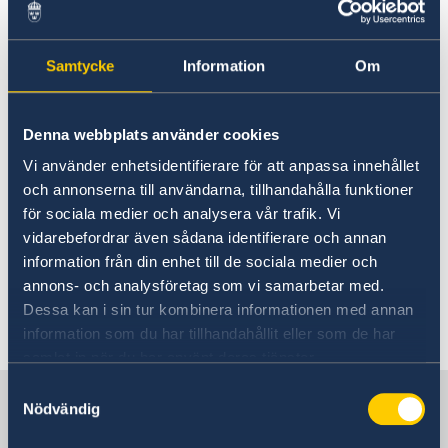
Adress:
Embassy of Sweden
Kildress House
Samtycke
Information
Om
Floor 2
Pembroke Row, Dublin
D02 H008
Denna webbplats använder cookies
Irland
Vi använder enhetsidentifierare för att anpassa innehållet
och annonserna till användarna, tillhandahålla funktioner
Ambassaden finns på våning 2. Vänligen anmäl
för sociala medier och analysera vår trafik. Vi
er i receptionen på bottenplan. Medtag ID-
vidarebefordrar även sådana identifierare och annan
handling och pass ska tas med för makulering
information från din enhet till de sociala medier och
när ny resehandling hämtas.
annons- och analysföretag som vi samarbetar med.
Dessa kan i sin tur kombinera informationen med annan
Senast uppdaterad 01 okt. 2025, 11.29
information som du har tillhandahållit eller som de har
samlat in när du har använt deras tjänster.
Samtyckesval
Sverige i Irland
Nödvändig