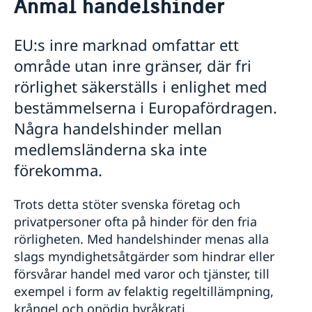
Anmäl handelshinder
Om oss
Ambassadens personal
Så stöttar vi svenska företag
EU:s inre marknad omfattar ett
Vi är en resurs för svenska företag
område utan inre gränser, där fri
Team Sweden
rörlighet säkerställs i enlighet med
Så kan du få stöd
Svenska företag i Irland
bestämmelserna i Europafördragen.
Anmäl handelshinder
Några handelshinder mellan
Aktuellt
medlemsländerna ska inte
Nyheter
förekomma.
Nationaldagsfirande på ambassaden 8/6
Kalendarium
Lediga tjänster
Trots detta stöter svenska företag och
Welcome Sweden-program
privatpersoner ofta på hinder för den fria
rörligheten. Med handelshinder menas alla
slags myndighetsåtgärder som hindrar eller
försvårar handel med varor och tjänster, till
exempel i form av felaktig regeltillämpning,
krångel och onödig byråkrati.