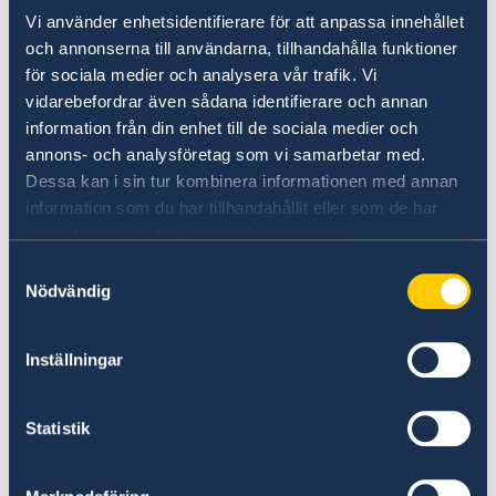
Mer information
Vi använder enhetsidentifierare för att anpassa innehållet
och annonserna till användarna, tillhandahålla funktioner
SOLVIT – ett nätverk för problemlösning där
för sociala medier och analysera vår trafik. Vi
EU-länderna samarbetar för att praktiskt lösa
vidarebefordrar även sådana identifierare och annan
problem som beror på att bestämmelserna för
information från din enhet till de sociala medier och
den inre marknaden har tillämpats felaktigt.
annons- och analysföretag som vi samarbetar med.
Dessa kan i sin tur kombinera informationen med annan
SOLVIT
information som du har tillhandahållit eller som de har
samlat in när du har använt deras tjänster.
Ditt Europa – Praktiska råd för dig som vill göra
Samtyckesval
affärer i Europa.
Nödvändig
Ditt Europa
Inställningar
Marknadstillträdesdatabasen (The Market
Access Database, MADB) – information om
export från EU till länder utanför EU.
Statistik
Marknadstillträdesdatabasen
(endast på
engelska)