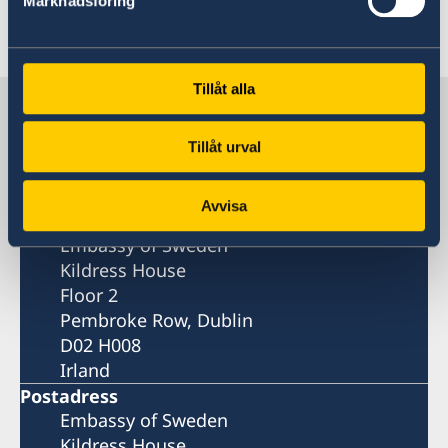
Marknadsföring
Senast uppdaterad 10 dec. 2025, 16.20
Tillåt alla
Sverige i Irland
Tillåt urval
SVERIGES AMBASSAD
Avvisa
Besöksadress
Embassy of Sweden
Kildress House
Floor 2
Pembroke Row, Dublin
D02 H008
Irland
Postadress
Embassy of Sweden
Kildress House