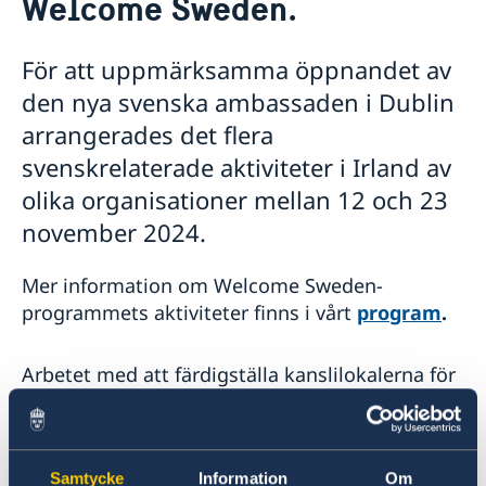
Welcome Sweden.
Om oss
Ambassadens personal
Så stöttar vi svenska företag
För att uppmärksamma öppnandet av
Vi är en resurs för svenska företag
Aktuellt
den nya svenska ambassaden i Dublin
Team Sweden
Nyheter
arrangerades det flera
Så kan du få stöd
Svenska företag i Irland
Nationaldagsfirande på ambassaden 8/6
Kalendarium
svenskrelaterade aktiviteter i Irland av
Anmäl handelshinder
Lediga tjänster
olika organisationer mellan 12 och 23
Welcome Sweden-program
november 2024.
Mer information om Welcome Sweden-
programmets aktiviteter finns i vårt
program
.
Arbetet med att färdigställa kanslilokalerna för
Sveriges nya ambassad i Irland slutfördes i
november 2024.
Samtycke
Information
Om