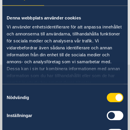
Välkommen att följa ambassaden i sociala
medier.
Facebook
Denna webbplats använder cookies
Instagram
Vi använder enhetsidentifierare för att anpassa innehållet
LinkedIn
och annonserna till användarna, tillhandahålla funktioner
X
för sociala medier och analysera vår trafik. Vi
vidarebefordrar även sådana identifierare och annan
Senast uppdaterad 25 feb. 2025, 12.32
information från din enhet till de sociala medier och
annons- och analysföretag som vi samarbetar med.
Dessa kan i sin tur kombinera informationen med annan
Sverige i Irland
information som du har tillhandahållit eller som de har
samlat in när du har använt deras tjänster.
Samtyckesval
SVERIGES AMBASSAD
Nödvändig
Besöksadress
Embassy of Sweden
Inställningar
Kildress House
Floor 2