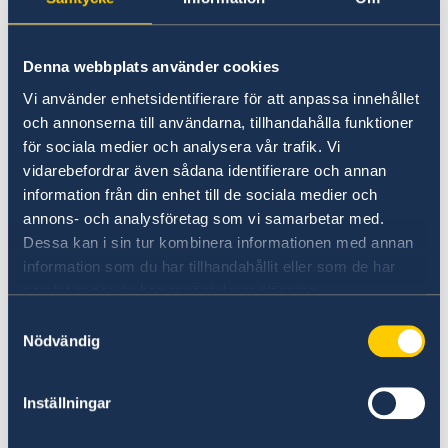
inom hälsa och sjukvård samt ett
litteraturseminarium om emigration och
migration med den världsberömde författaren
Denna webbplats använder cookies
Joseph O’Connor. Vidare följde besök på Eirgrid
Vi använder enhetsidentifierare för att anpassa innehållet
(ett statligt företag för Irland nationella
och annonserna till användarna, tillhandahålla funktioner
elsystem), mottagning för svenska diasporan
för sociala medier och analysera vår trafik. Vi
under värdskap av ambassadör Lars Wahlund,
vidarebefordrar även sådana identifierare och annan
möte med Irlands An Taoiseach
information från din enhet till de sociala medier och
(premiärminister) Leo Varadkar, besök på
annons- och analysföretag som vi samarbetar med.
Science Gallery om ungas psykiska hälsa,
Dessa kan i sin tur kombinera informationen med annan
presentation av utställningen ”Ór – Ireland’s
information som du har tillhandahållit eller som de har
Gold” och slutligen Kungaparets svarsmiddag.
samlat in när du har använt deras tjänster.
Samtyckesval
Dag 3
Nödvändig
Under den tredje dagen närvarade Kungaparet
Inställningar
vid ett seminarium om digital infrastruktur på
Ericsson i staden Athlone. Sedan åkte