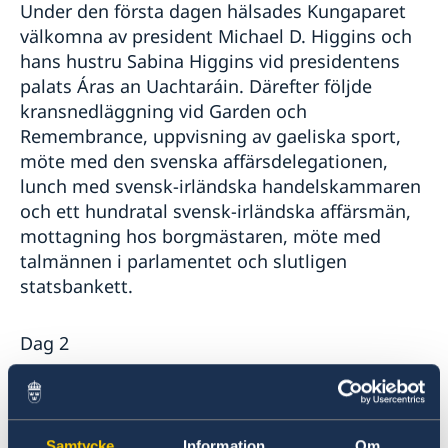
Under den första dagen hälsades Kungaparet
välkomna av president Michael D. Higgins och
hans hustru Sabina Higgins vid presidentens
palats Áras an Uachtaráin. Därefter följde
kransnedläggning vid Garden och
Remembrance, uppvisning av gaeliska sport,
möte med den svenska affärsdelegationen,
lunch med svensk-irländska handelskammaren
och ett hundratal svensk-irländska affärsmän,
mottagning hos borgmästaren, möte med
talmännen i parlamentet och slutligen
statsbankett.
Dag 2
Under den andra dagen närvarade Kungaparet
vid ett seminarium om framtidens utmaningar
Samtycke
Information
Om