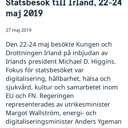
Statsbesök till Irland, 22-24
Om oss
maj 2019
Ambassadens personal
Så stöttar vi svenska företag
Vi är en resurs för svenska företag
Aktuellt
Team Sweden
27 maj 2019
Nyheter
Så kan du få stöd
Svenska företag i Irland
Nationaldagsfirande på ambassaden 8/6
Kalendarium
Den 22-24 maj besökte Kungen och
Anmäl handelshinder
Lediga tjänster
Drottningen Irland på inbjudan av
Welcome Sweden-program
Irlands president Michael D. Higgins.
Fokus för statsbesöket var
digitalisering, hållbarhet, hälsa och
sjukvård, kultur och samarbetet inom
EU och FN. Regeringen
representerades av utrikesminister
Margot Wallström, energi- och
digitaliseringsminister Anders Ygeman