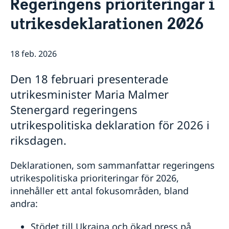
Regeringens prioriteringar i
Om oss
utrikesdeklarationen 2026
Ambassadens personal
Så stöttar vi svenska företag
Vi är en resurs för svenska företag
Aktuellt
Team Sweden
18 feb. 2026
Nyheter
Så kan du få stöd
Svenska företag i Irland
Nationaldagsfirande på ambassaden 8/6
Kalendarium
Den 18 februari presenterade
Anmäl handelshinder
Lediga tjänster
utrikesminister Maria Malmer
Welcome Sweden-program
Stenergard regeringens
utrikespolitiska deklaration för 2026 i
riksdagen.
Deklarationen, som sammanfattar regeringens
utrikespolitiska prioriteringar för 2026,
innehåller ett antal fokusområden, bland
andra:
Stödet till Ukraina och ökad press på