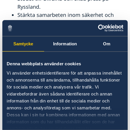
Ryssland.
Stärkta samarbeten inom säkerhet och
handel.
Jämställdhet och kvinnors egenmakt.
– Vi har valt att värna Sveriges och svenskars
Samtycke
Information
Om
säkerhet. Sveriges medlemskap i Nato gör vårt
land säkrare. Vi står inte ensamma i en orolig
Denna webbplats använder cookies
tid, säger utrikesminister Maria Malmer
Stenergard.
Vi använder enhetsidentifierare för att anpassa innehållet
och annonserna till användarna, tillhandahålla funktioner
för sociala medier och analysera vår trafik. Vi
Läs pressmeddelandet om utrikesdeklarationen
vidarebefordrar även sådana identifierare och annan
på regeringen.se.
information från din enhet till de sociala medier och
annons- och analysföretag som vi samarbetar med.
Läs hela utrikesdeklarationen på regeringen.se.
Dessa kan i sin tur kombinera informationen med annan
information som du har tillhandahållit eller som de har
samlat in när du har använt deras tjänster.