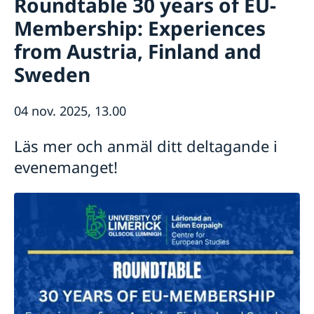
Roundtable 30 years of EU-
Om oss
Membership: Experiences
Ambassadens personal
Så stöttar vi svenska företag
from Austria, Finland and
Vi är en resurs för svenska företag
Aktuellt
Team Sweden
Sweden
Nyheter
Så kan du få stöd
Svenska företag i Irland
Nationaldagsfirande på ambassaden 8/6
Kalendarium
04 nov. 2025, 13.00
Anmäl handelshinder
Lediga tjänster
Welcome Sweden-program
Läs mer och anmäl ditt deltagande i
evenemanget!