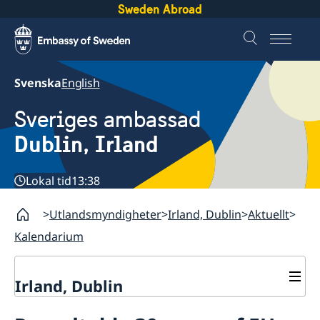
Sweden Abroad
Svenska
English
Sveriges ambassad
Dublin, Irland
Lokal tid
13:38
Utlandsmyndigheter
Irland, Dublin
Aktuellt
Kalendarium
Irland, Dublin
Kontakt