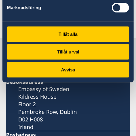
Läs mer om evenmanget och anmäl dig här via
webbsidan
.
Marknadsföring
Evenmanget är på engelska.
Tillåt alla
Sverige i Irland
Tillåt urval
SVERIGES AMBASSAD
Avvisa
Besöksadress
Embassy of Sweden
Kildress House
Floor 2
Pembroke Row, Dublin
D02 H008
Irland
Postadress