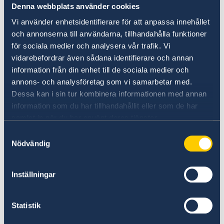
Denna webbplats använder cookies
Membership: Experiences
Vi använder enhetsidentifierare för att anpassa innehållet
from Austria, Finland and
och annonserna till användarna, tillhandahålla funktioner
Sweden
för sociala medier och analysera vår trafik. Vi
vidarebefordrar även sådana identifierare och annan
information från din enhet till de sociala medier och
📍 När? Tisdag den 4 november
annons- och analysföretag som vi samarbetar med.
📍 Var? University of Limerick, UL Globe
Dessa kan i sin tur kombinera informationen med annan
(Millstream Building)
information som du har tillhandahållit eller som de har
samlat in när du har använt deras tjänster.
The Centre for European Studies (CEUROS)
Samtyckesval
välkomnar Melitta Schubert (Österrikes
Nödvändig
ambassadör till Irland), Leena Gardemeister
(Finlands ambassadör till Irland) och Lina van
Inställningar
der Weyden (Sveriges ambassadör till Irland) till
ett rundabordssamtal med anledning av
ländernas 30 år som EU-medlemmar.
Statistik