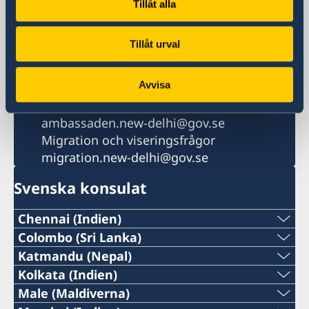
+91 11 4419 7100
Tillåt alla
Migration
+91 11 4566 6300
Tillåt urval
Fax
+91 11 4419 7101
Avvisa
E-postadress
Allmänt
ambassaden.new-delhi@gov.se
Migration och viseringsfrågor
migration.new-delhi@gov.se
Svenska konsulat
Chennai (Indien)
Tel:
Colombo (Sri Lanka)
Tel:
Katmandu (Nepal)
+91 44 2811 2232
Tel:
Kolkata (Indien)
+94 112307768
Tel:
Male (Maldiverna)
E-post:
+977-1-5320939