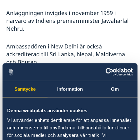
Anläggningen invigdes i november 1959 i
närvaro av Indiens premiärminister Jawaharlal
Nehru.
Ambassadören i New Delhi är också
ackrediterad till Sri Lanka, Nepal, Maldiverna
och Bhutan.
Svenska honorärkonsulat finns i Indien (Kolkata
och Chennai), Nepal (Katmandu), Sri Lanka
Samtycke
Information
Om
(Colombo), Maldiverna (Male) och Bhutan
(Thimphu).
Denna webbplats använder cookies
Det finns även ett Generalkonsulat i Mumbai.
Vi använder enhetsidentifierare för att anpassa innehållet
och annonserna till användarna, tillhandahålla funktioner
för sociala medier och analysera vår trafik. Vi
Senast uppdaterad 31 okt. 2023, 10.53