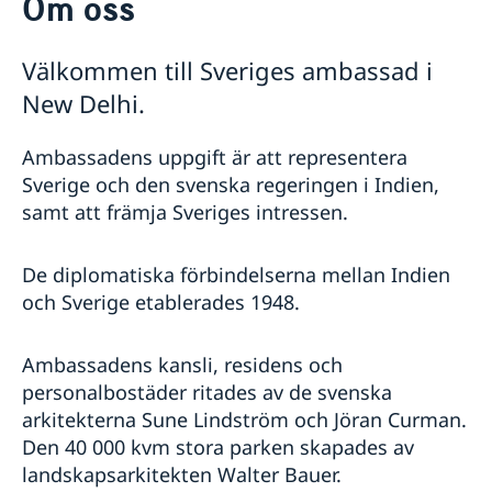
Om oss
Om oss
Personal
Så stöttar vi svenska företag
Välkommen till Sveriges ambassad i
GDPR
Vi är en resurs för svenska företag
Aktuellt
New Delhi.
Team Sweden
Nyheter
Så kan du få stöd
Lediga tjänster
Ambassadens uppgift är att representera
Svenska företag i Indien
Svenska företag i Bhutan, Maldiverna, Nepal och Sri
Sverige och den svenska regeringen i Indien,
Sommarförstärkning
Lanka
samt att främja Sveriges intressen.
Anmäl handelshinder
FAQ: EU-Indien Frihandelsavtal
De diplomatiska förbindelserna mellan Indien
och Sverige etablerades 1948.
Ambassadens kansli, residens och
personalbostäder ritades av de svenska
arkitekterna Sune Lindström och Jöran Curman.
Den 40 000 kvm stora parken skapades av
landskapsarkitekten Walter Bauer.