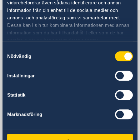
vidarebefordrar även sådana identifierare och annan
information från din enhet till de sociala medier och
annons- och analysföretag som vi samarbetar med.
Sverige i Indien
Dessa kan i sin tur kombinera informationen med annan
information som du har tillhandahållit eller som de har
Sveriges ambassad
samlat in när du har använt deras tjänster.
Samtyckesval
Besöksadress
Nödvändig
4-5 Nyaya Marg
Chanakyapuri
Inställningar
New Delhi, 110 021
Postadress
Statistik
4-5 Nyaya Marg
Chanakyapuri
Marknadsföring
New Delhi, 110 021
Telefonnummer
Ambassadens växel