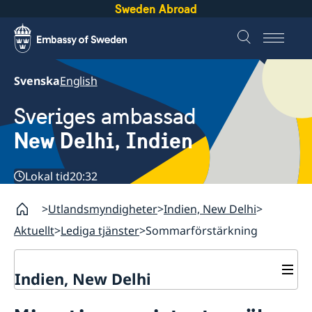
Sweden Abroad
Svenska
English
Sveriges ambassad
New Delhi, Indien
Lokal tid
20:32
Utlandsmyndigheter
Indien, New Delhi
Aktuellt
Lediga tjänster
Sommarförstärkning
Indien, New Delhi
Kontakt