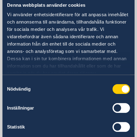
Denna webbplats använder cookies
New Delhi, 110 021
Vi använder enhetsidentifierare för att anpassa innehållet
Postadress
och annonserna till användarna, tillhandahålla funktioner
4-5 Nyaya Marg
för sociala medier och analysera vår trafik. Vi
vidarebefordrar även sådana identifierare och annan
Chanakyapuri
information från din enhet till de sociala medier och
New Delhi, 110 021
annons- och analysföretag som vi samarbetar med.
Telefonnummer
Dessa kan i sin tur kombinera informationen med annan
Ambassadens växel
information som du har tillhandahållit eller som de har
+91 11 4419 7100
samlat in när du har använt deras tjänster.
Migration
Samtyckesval
+91 11 4566 6300
Nödvändig
Fax
+91 11 4419 7101
E-postadress
Inställningar
Allmänt
ambassaden.new-delhi@gov.se
Statistik
Migration och viseringsfrågor