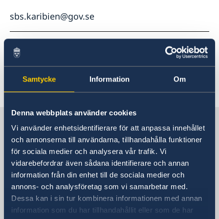
sbs.karibien@gov.se
De Stockholmsbaserade utlandsmyndigheterna
har inte öppet för besökare. Kontakta oss via
epost eller telefon enligt ovan.
Samtycke
Information
Om
Denna webbplats använder cookies
Sverige i Karibien
Vi använder enhetsidentifierare för att anpassa innehållet
och annonserna till användarna, tillhandahålla funktioner
för sociala medier och analysera vår trafik. Vi
Sveriges ambassad
vidarebefordrar även sådana identifierare och annan
(Stockholmsbaserad)
information från din enhet till de sociala medier och
annons- och analysföretag som vi samarbetar med.
Postadress
Dessa kan i sin tur kombinera informationen med annan
Utrikesdepartementet
information som du har tillhandahållit eller som de har
Kansliet för stöd till mindre