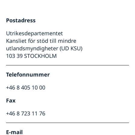
Dataskydddspolicy (GDPR)
Så stöttar vi svenska företag
Vi är en resurs för svenska företag
Postadress
Team Sweden
Så kan du få stöd
Utrikesdepartementet
Svenska företag i Haiti
Kansliet för stöd till mindre
Anmäl handelshinder
utlandsmyndigheter (UD KSU)
103 39 STOCKHOLM
Telefonnummer
+46 8 405 10 00
Fax
+46 8 723 11 76
E-mail