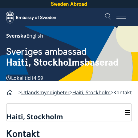
Sweden Abroad
Svenska
English
Sveriges ambassad
Haiti, Stockholmsbaserad
Lokal tid
14:59
Utlandsmyndigheter
Haiti, Stockholm
Kontakt
Haiti, Stockholm
Kontakt
Kontakt
Om oss