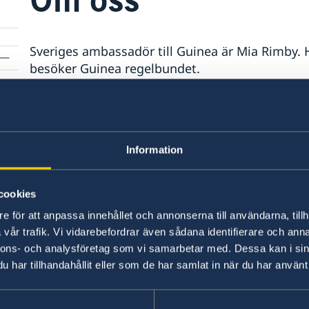
Sveriges ambassadör till Guinea är Mia Rimby.
besöker Guinea regelbundet.
Kansliet för stöd till mindre utlandsmyndighete
Stockholm stödjer med beredning av ärenden o
finns ett honorärkonsulat i Conakry, se kontakt
Information
Senast uppdaterad 14 okt. 2021, 12.07
cookies
e för att anpassa innehållet och annonserna till användarna, tillh
vår trafik. Vi vidarebefordrar även sådana identifierare och anna
nnons- och analysföretag som vi samarbetar med. Dessa kan i sin
har tillhandahållit eller som de har samlat in när du har använt 
msbaserad)
Svenska konsulat