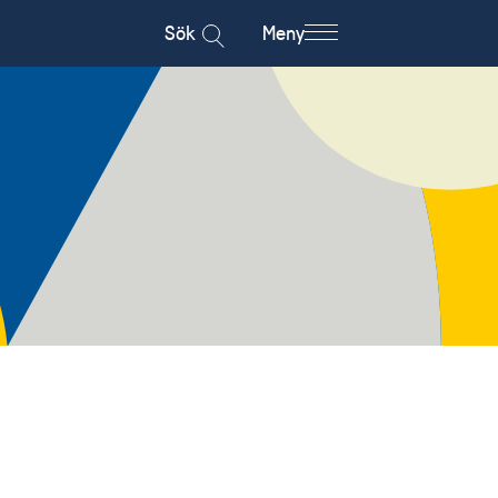
Sök
Meny