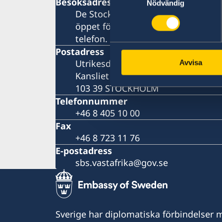
Besöksadress
Nödvändig
De Stockholmsbaserade utlandsmy
öppet för besökare. Vänligen konta
telefon.
Postadress
Utrikesdepartementet
Avvisa
Kansliet för stöd till mindre utla
103 39 STOCKHOLM
Telefonnummer
+46 8 405 10 00
Fax
+46 8 723 11 76
E-postadress
sbs.vastafrika@gov.se
Sverige har diplomatiska förbindelser me