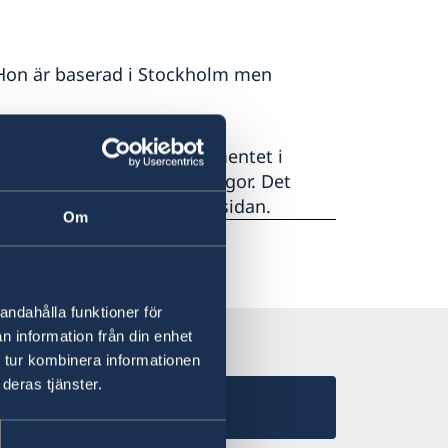
 Hon är baserad i Stockholm men
r (KSU) på utrikesdepartementet i
ch handläggning av sakfrågor. Det
information längre ner på sidan.
Om
andahålla funktioner för
n information från din enhet
 tur kombinera informationen
deras tjänster.