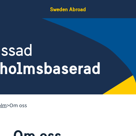
Sweden Abroad
assad
kholmsbaserad
olm
Om oss
Om oss