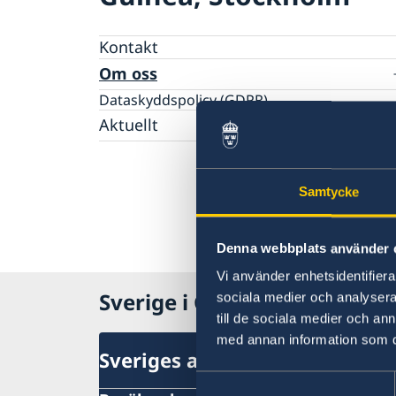
Kontakt
Om oss
Dataskyddspolicy (GDPR)
Aktuellt
Nyheter
Samtycke
Denna webbplats använder 
Vi använder enhetsidentifierar
Sverige i Guinea
sociala medier och analysera 
till de sociala medier och a
med annan information som du 
Sveriges ambassad (Stockhol
Samtyckesval