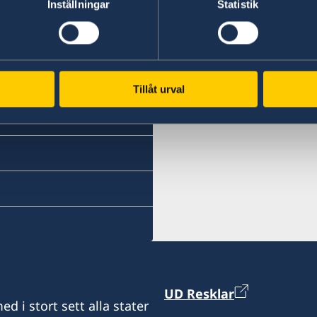
Inställningar
Statistik
ndigheterna har inte
kta oss via epost eller
Tillåt urval
ndsmyndigheter (UD KSU)
UD Resklar
d i stort sett alla stater