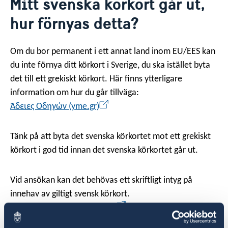
Mitt svenska körkort går ut,
Svenskrelaterade föreningar
Om oss
hur förnyas detta?
Svenskar i Världen
Praktiktjänstgöring vid ambassaden i Athen
Så stöttar vi svenska företag
Dataskyddspolicy
Vi är en resurs för svenska företag
Aktuellt
Ledig tjänst
Om du bor permanent i ett annat land inom EU/EES kan
Team Sweden
Nyheter
Så kan du få stöd
du inte förnya ditt körkort i Sverige, du ska istället byta
Svenska företag i
Ändrad handläggningsprocess för
det till ett grekiskt körkort.
Här finns ytterligare
Anmäl handelshinder
pappersansökningar
information om hur du går tillväga:
Άδειες Οδηγών (yme.gr)
Tänk på att byta det svenska körkortet mot ett grekiskt
körkort i god tid innan det svenska körkortet går ut.
Vid ansökan kan det behövas ett skriftligt intyg på
innehav av giltigt svensk körkort.
Kontakta
Transportstyrelsen
för utfärdade av sådant
intyg.