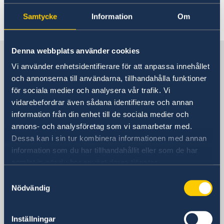
Samtycke
Information
Om
Senast uppdaterad 02 nov. 2021, 12.35
Denna webbplats använder cookies
Sverige i Grekland
Vi använder enhetsidentifierare för att anpassa innehållet
och annonserna till användarna, tillhandahålla funktioner
Sveriges ambassad
för sociala medier och analysera vår trafik. Vi
vidarebefordrar även sådana identifierare och annan
Besöksadress
information från din enhet till de sociala medier och
Vassileos Konstantinou 7
annons- och analysföretag som vi samarbetar med.
Athen
Dessa kan i sin tur kombinera informationen med annan
Postadress
information som du har tillhandahållit eller som de har
Embassy of Sweden
samlat in när du har använt deras tjänster.
Vassileos Konstantinou 7
Samtyckesval
106 74 Athens
Nödvändig
Grekland
Telefonnummer
Inställningar