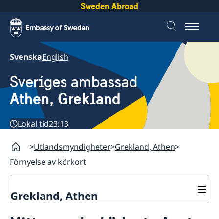
Sweden Abroad
Svenska
English
Sveriges ambassad
Athen, Grekland
Lokal tid
23:13
Utlandsmyndigheter
Grekland, Athen
Förnyelse av körkort
Grekland, Athen
Kontakt