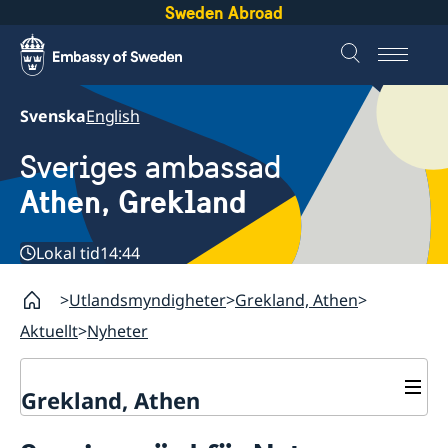
Sweden Abroad
Svenska
English
Sveriges ambassad
Athen, Grekland
Lokal tid
14:44
Utlandsmyndigheter
Grekland, Athen
Aktuellt
Nyheter
Grekland, Athen
Kontakt