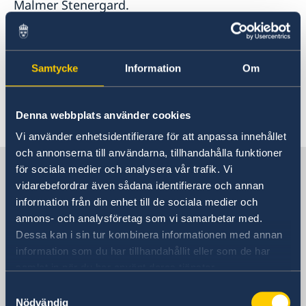
Malmer Stenergard.
Läs mer om Natomötet på regeringens
engelska webbplats
Samtycke
Information
Om
Denna webbplats använder cookies
Senast uppdaterad 20 maj 2026, 10.51
Vi använder enhetsidentifierare för att anpassa innehållet
och annonserna till användarna, tillhandahålla funktioner
Sverige i Grekland
för sociala medier och analysera vår trafik. Vi
vidarebefordrar även sådana identifierare och annan
information från din enhet till de sociala medier och
Sveriges ambassad
annons- och analysföretag som vi samarbetar med.
Dessa kan i sin tur kombinera informationen med annan
Besöksadress
information som du har tillhandahållit eller som de har
Vassileos Konstantinou 7
samlat in när du har använt deras tjänster.
Athen
Samtyckesval
Postadress
Nödvändig