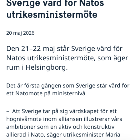
Sverige värd för Natos
Svenskrelaterade föreningar
Om oss
utrikesministermöte
Svenskar i Världen
Praktiktjänstgöring vid ambassaden i Athen
Så stöttar vi svenska företag
Dataskyddspolicy
Vi är en resurs för svenska företag
Aktuellt
Ledig tjänst
20 maj 2026
Team Sweden
Nyheter
Så kan du få stöd
Den 21–22 maj står Sverige värd för
Svenska företag i
Ändrad handläggningsprocess för
Anmäl handelshinder
pappersansökningar
Natos utrikesministermöte, som äger
rum i Helsingborg.
Det är första gången som Sverige står värd för
ett Natomöte på ministernivå.
– Att Sverige tar på sig värdskapet för ett
högnivåmöte inom alliansen illustrerar våra
ambitioner som en aktiv och konstruktiv
allierad i Nato, säger utrikesminister Maria