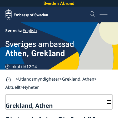
Sweden Abroad
Svenska
English
Sveriges ambassad
Athen, Grekland
Lokal tid
12:24
Utlandsmyndigheter
Grekland, Athen
Aktuellt
Nyheter
Grekland, Athen
Kontakt