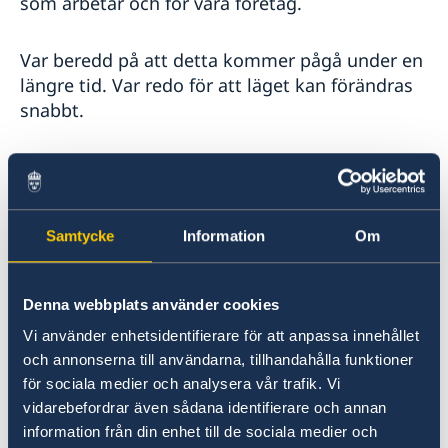
som arbetar och för våra företag.
Var beredd på att detta kommer pågå under en
längre tid. Var redo för att läget kan förändras
snabbt.
Men du ska också veta att vi som samhälle
möter denna kris med hela vår samlade styrka.
Samtycke
Information
Om
Nu har vi alla ett stort eget ansvar.
Det kommer några få, avgörande stunder i livet
Denna webbplats använder cookies
då du måste göra uppoffringar inte bara för din
Vi använder enhetsidentifierare för att anpassa innehållet
egen skull utan också för att ta ansvar för din
och annonserna till användarna, tillhandahålla funktioner
omgivning, för dina medmänniskor, och för vårt
för sociala medier och analysera vår trafik. Vi
land.
vidarebefordrar även sådana identifierare och annan
information från din enhet till de sociala medier och