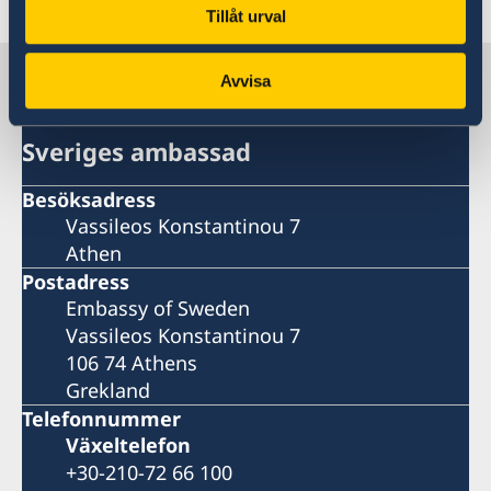
Tillåt urval
Sverige i Grekland
Avvisa
Sveriges ambassad
Besöksadress
Vassileos Konstantinou 7
Athen
Postadress
Embassy of Sweden
Vassileos Konstantinou 7
106 74 Athens
Grekland
Telefonnummer
Växeltelefon
+30-210-72 66 100