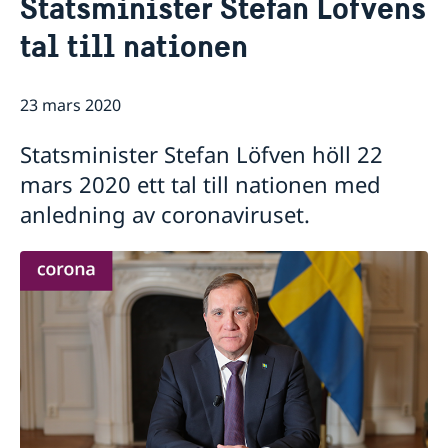
Statsminister Stefan Löfvens
Svenskrelaterade föreningar
Om oss
tal till nationen
Svenskar i Världen
Praktiktjänstgöring vid ambassaden i Athen
Så stöttar vi svenska företag
Dataskyddspolicy
Vi är en resurs för svenska företag
Aktuellt
Ledig tjänst
23 mars 2020
Team Sweden
Nyheter
Så kan du få stöd
Statsminister Stefan Löfven höll 22
Svenska företag i
Ändrad handläggningsprocess för
Anmäl handelshinder
pappersansökningar
mars 2020 ett tal till nationen med
anledning av coronaviruset.