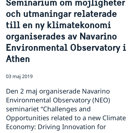
Seminarium om möjligheter
Svenskrelaterade föreningar
Om oss
och utmaningar relaterade
Svenskar i Världen
Praktiktjänstgöring vid ambassaden i Athen
Så stöttar vi svenska företag
Dataskyddspolicy
till en ny klimatekonomi
Vi är en resurs för svenska företag
Aktuellt
Ledig tjänst
Team Sweden
organiserades av Navarino
Nyheter
Så kan du få stöd
Environmental Observatory i
Svenska företag i
Ändrad handläggningsprocess för
Anmäl handelshinder
pappersansökningar
Athen
03 maj 2019
Den 2 maj organiserade Navarino
Environmental Observatory (NEO)
seminariet “Challenges and
Opportunities related to a new Climate
Economy: Driving Innovation for