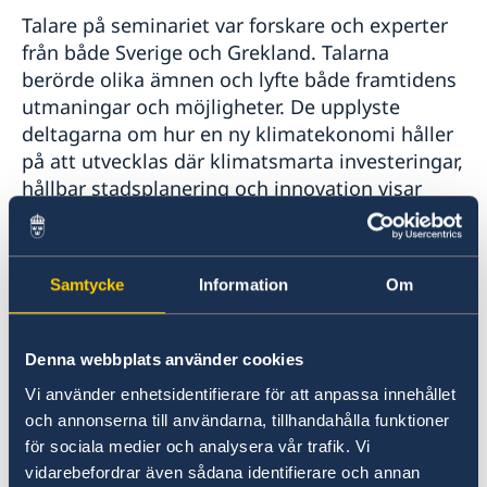
Talare på seminariet var forskare och experter
från både Sverige och Grekland. Talarna
berörde olika ämnen och lyfte både framtidens
utmaningar och möjligheter. De upplyste
deltagarna om hur en ny klimatekonomi håller
på att utvecklas där klimatsmarta investeringar,
hållbar stadsplanering och innovation visar
vägen framåt i vår strävan att bevara planeten.
Sveriges Ambassadör Charlotte Sammelin höll
Samtycke
Information
Om
ett avslutningstal om potentialen för
samarbete mellan Sverige och Grekland i s.k.
”clean tech”, en industri med stor potential där
Denna webbplats använder cookies
Sverige besitter god erfarenhet. Grekland har å
Vi använder enhetsidentifierare för att anpassa innehållet
andra sidan en välkvalificerad arbetskraft såväl
och annonserna till användarna, tillhandahålla funktioner
som en stark entreprenörstradition. Denna
för sociala medier och analysera vår trafik. Vi
kombination utgör en grund för ett gott
vidarebefordrar även sådana identifierare och annan