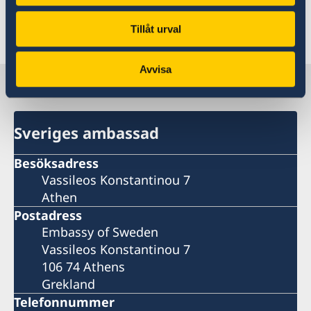
Tillåt urval
Senast uppdaterad 03 maj 2019, 13.28
Avvisa
Sverige i Grekland
Sveriges ambassad
Besöksadress
Vassileos Konstantinou 7
Athen
Postadress
Embassy of Sweden
Vassileos Konstantinou 7
106 74 Athens
Grekland
Telefonnummer