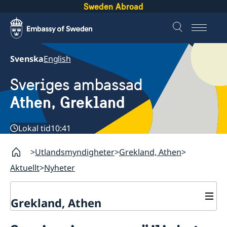
Sweden Abroad
Svenska
English
Sveriges ambassad
Athen, Grekland
Lokal tid
10:41
Utlandsmyndigheter
Grekland, Athen
Aktuellt
Nyheter
Grekland, Athen
Kontakt