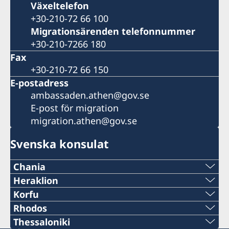
Växeltelefon
+30-210-72 66 100
Migrationsärenden telefonnummer
+30-210-7266 180
Fax
+30-210-72 66 150
E-postadress
ambassaden.athen@gov.se
E-post för migration
migration.athen@gov.se
Svenska konsulat
Chania
Telefonnummer
Heraklion
Telefonnummer
Korfu
+30 28210 57330
Telefonnummer
Rhodos
+30 2810 225991
Telefonnummer
Thessaloniki
E-post