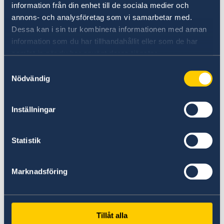
samarbete i att utveckla klimatsmarta
information från din enhet till de sociala medier och
lösningar och nya innovationer.
annons- och analysföretag som vi samarbetar med.
Dessa kan i sin tur kombinera informationen med annan
information som du har tillhandahållit eller som de har
samlat in när du har använt deras tjänster.
Samtyckesval
Nödvändig
Inställningar
Statistik
Marknadsföring
H.K.H Kronprinsessan Victoria, Greklands
president Prokopis Pavlopoulos och Sveriges
Ambassadör i Grekland Charlotte Sammelin
Tillåt alla
närvarade på seminariet.