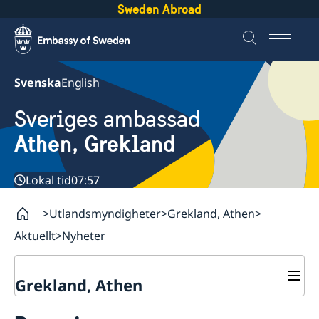
Sweden Abroad
Svenska
English
Sveriges ambassad
Athen, Grekland
Lokal tid
07:57
Utlandsmyndigheter
Grekland, Athen
Aktuellt
Nyheter
Grekland, Athen
Kontakt