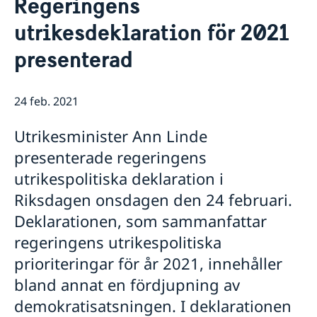
Regeringens
Svenskrelaterade föreningar
Om oss
utrikesdeklaration för 2021
Svenskar i Världen
Praktiktjänstgöring vid ambassaden i Athen
Så stöttar vi svenska företag
Dataskyddspolicy
presenterad
Vi är en resurs för svenska företag
Aktuellt
Ledig tjänst
Team Sweden
Nyheter
Så kan du få stöd
24 feb. 2021
Svenska företag i
Ändrad handläggningsprocess för
Anmäl handelshinder
pappersansökningar
Utrikesminister Ann Linde
presenterade regeringens
utrikespolitiska deklaration i
Riksdagen onsdagen den 24 februari.
Deklarationen, som sammanfattar
regeringens utrikespolitiska
prioriteringar för år 2021, innehåller
bland annat en fördjupning av
demokratisatsningen. I deklarationen