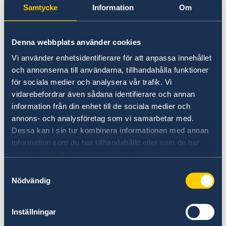
lanserats. Vi fördjupar demokratisatsningen
Samtycke
Information
Om
samtidigt som arbetet med den feministiska
utrikespolitiken och kampen mot den
organiserade brottsligheten fortsätter, säger
Denna webbplats använder cookies
utrikesminister Ann Linde.
Vi använder enhetsidentifierare för att anpassa innehållet
och annonserna till användarna, tillhandahålla funktioner
för sociala medier och analysera vår trafik. Vi
Årets utrikesdeklaration blir Ann Lindes andra
vidarebefordrar även sådana identifierare och annan
som utrikesminister. Bland annat lyfts
information från din enhet till de sociala medier och
möjligheterna och fokuset för Sveriges OSSE-
annons- och analysföretag som vi samarbetar med.
ordförandeskap särskilt fram. I deklarationen
Dessa kan i sin tur kombinera informationen med annan
står även att regeringens demokratisatsning
information som du har tillhandahållit eller som de har
fördjupas genom ett fackligt fokus och att
samlat in när du har använt deras tjänster.
regeringen kommer kalla till samtal med
Samtyckesval
sociala medier-jättarna om demokrati på nätet.
Nödvändig
Läs deklarationen i sin helhet här.
Inställningar