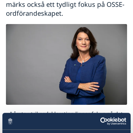
märks också ett tydligt fokus på OSSE-
ordförandeskapet.
– I årets utrikesdeklaration ligger fokus på det
svenska OSSE-ordförandeskapet och att
leverera på och utveckla de initiativ som redan