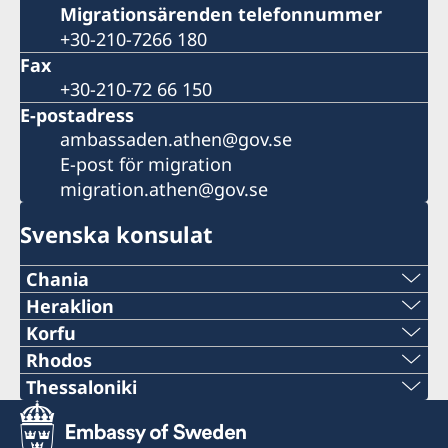
Migrationsärenden telefonnummer
+30-210-7266 180
Fax
+30-210-72 66 150
E-postadress
ambassaden.athen@gov.se
E-post för migration
migration.athen@gov.se
Svenska konsulat
Chania
Telefonnummer
Heraklion
Telefonnummer
Korfu
+30 28210 57330
Telefonnummer
Rhodos
+30 2810 225991
Telefonnummer
Thessaloniki
E-post
+30 26610-37938
Telefonnummer
E-post
+30 22410 96430
chania@consulatesofsweden.gr