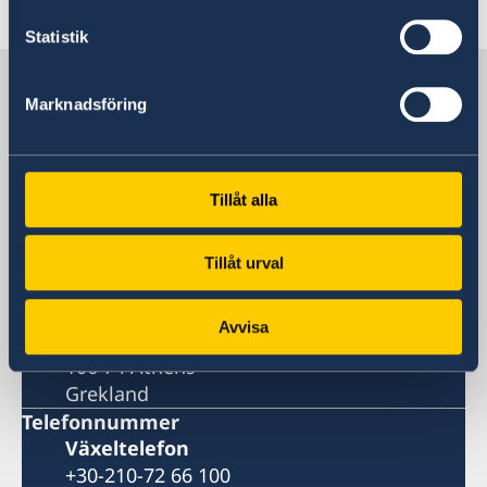
Senast uppdaterad 24 feb. 2021, 15.07
Statistik
Sverige i Grekland
Marknadsföring
Sveriges ambassad
Tillåt alla
Besöksadress
Vassileos Konstantinou 7
Athen
Tillåt urval
Postadress
Embassy of Sweden
Avvisa
Vassileos Konstantinou 7
106 74 Athens
Grekland
Telefonnummer
Växeltelefon
+30-210-72 66 100