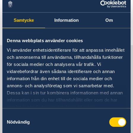
10 dec. 2018
Samtycke
Information
Om
Alumni-träff i residenset
«
1
2
...
5
6
7
8
9
»
Denna webbplats använder cookies
Vi använder enhetsidentifierare för att anpassa innehållet
Sverige i Grekland
och annonserna till användarna, tillhandahålla funktioner
för sociala medier och analysera vår trafik. Vi
vidarebefordrar även sådana identifierare och annan
Sveriges ambassad
information från din enhet till de sociala medier och
annons- och analysföretag som vi samarbetar med.
Besöksadress
Dessa kan i sin tur kombinera informationen med annan
Vassileos Konstantinou 7
information som du har tillhandahållit eller som de har
Athen
samlat in när du har använt deras tjänster.
Postadress
Embassy of Sweden
Samtyckesval
Nödvändig
Vassileos Konstantinou 7
106 74 Athens