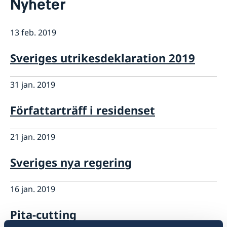
Nyheter
Svenskrelaterade föreningar
Om oss
Svenskar i Världen
Praktiktjänstgöring vid ambassaden i Athen
Så stöttar vi svenska företag
13 feb. 2019
Dataskyddspolicy
Vi är en resurs för svenska företag
Aktuellt
Ledig tjänst
Team Sweden
Sveriges utrikesdeklaration 2019
Nyheter
Så kan du få stöd
Svenska företag i
Ändrad handläggningsprocess för
31 jan. 2019
Anmäl handelshinder
pappersansökningar
Författarträff i residenset
21 jan. 2019
Sveriges nya regering
16 jan. 2019
Pita-cutting