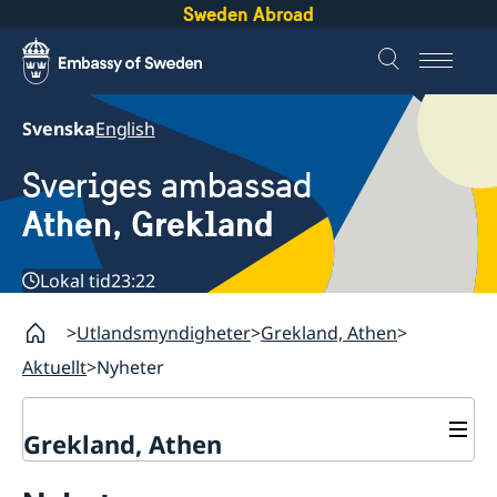
Sweden Abroad
Svenska
English
Sveriges ambassad
Athen, Grekland
Lokal tid
23:22
Utlandsmyndigheter
Grekland, Athen
Aktuellt
Nyheter
Grekland, Athen
Kontakt