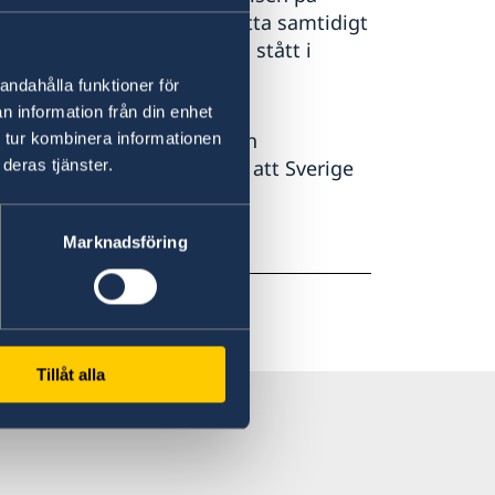
ellan kvinnor och män. Detta samtidigt
roll inom sjukvården och stått i
andahålla funktioner för
n information från din enhet
 är tiden för makthavare och
 tur kombinera informationen
 av Pekingplattformen och att Sverige
deras tjänster.
Marknadsföring
Tillåt alla