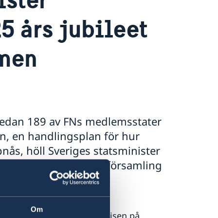
 års jubileet
rmen
r sedan 189 av FNs medlemsstater
n, en handlingsplan för hur
ås, höll Sveriges statsminister
nförande i FN:s generalförsamling
onapandemin.
20, med flera jubileer inom
Om
id-19-pandemin och hur krisen på