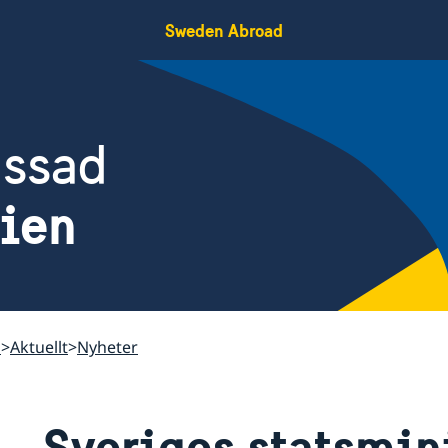
Sweden Abroad
assad
gien
i
Aktuellt
Nyheter
Sveriges statsmin