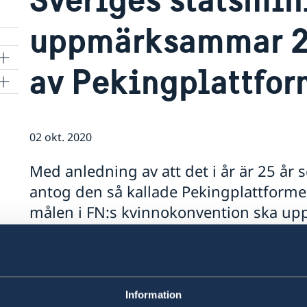
uppmärksammar 25
av Pekingplattfo
02 okt. 2020
Med anledning av att det i år är 25 å
antog den så kallade Pekingplattforme
målen i FN:s kvinnokonvention ska uppn
Stefan Löfven 1 oktober ett digitalt a
på temat jämställdhet i ljuset av cor
I sitt tal lyfte Löfven bland annat upp hur år 20
Information
jämställdhetsområdet, har överskuggats av cov