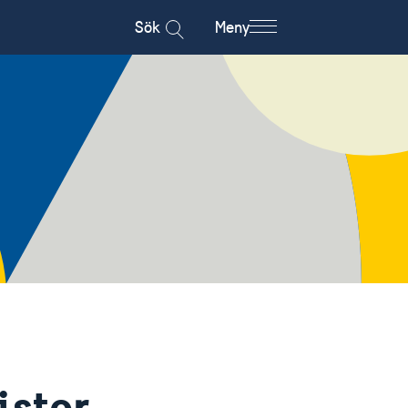
Sök
Meny
ister