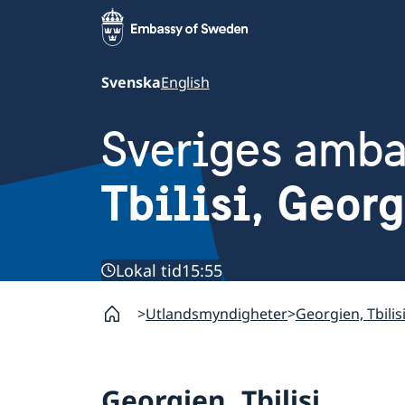
Svenska
English
Sveriges amb
Tbilisi, Geor
Lokal tid
15:55
Utlandsmyndigheter
Georgien, Tbilis
Georgien, Tbilisi