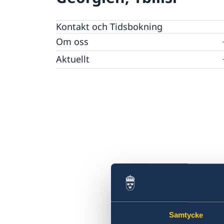
Kontakt och Tidsbokning
Om oss
Ambassadör
Aktuellt
Nyheter
Kalendarium
Östliga Partnerskapet
Samtycke