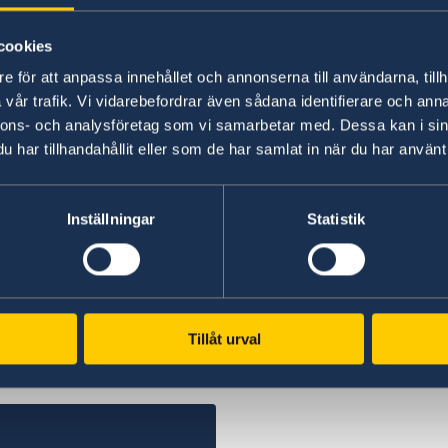
många håll har orsakat ett ännu större glapp m
som kvinnorna många gånger haft en betydande 
cookies
första ledet under krisen.
e för att anpassa innehållet och annonserna till användarna, tillh
vår trafik. Vi vidarebefordrar även sådana identifierare och anna
Lövfen avslutade sitt tal med att betona att nu
nnons- och analysföretag som vi samarbetar med. Dessa kan i sin
beslutsfattare att snabba på implementeringen
har tillhandahållit eller som de har samlat in när du har använt 
är redo att göra sin del.
Inställningar
Statistik
Ta del av talet i sin helhet här.
Senast uppdaterad 02 okt. 2020, 13.45
Tillåt urval