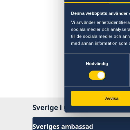
Denna webbplats använder 
Vi använder enhetsidentifierar
sociala medier och analysera 
till de sociala medier och a
med annan information som du 
Samtyckesval
Nödvändig
Avvisa
Sverige i Georgien, Tbilisi
Sveriges ambassad