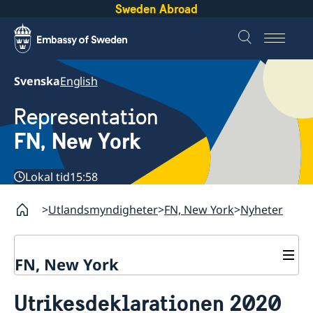
Sweden Abroad
Svenska
English
Representation
FN, New York
Lokal tid
15:58
Utlandsmyndigheter
FN, New York
Nyheter
FN, New York
Om oss
Utrikesdeklarationen 2020
Våra medarbetare
Sverige i FN