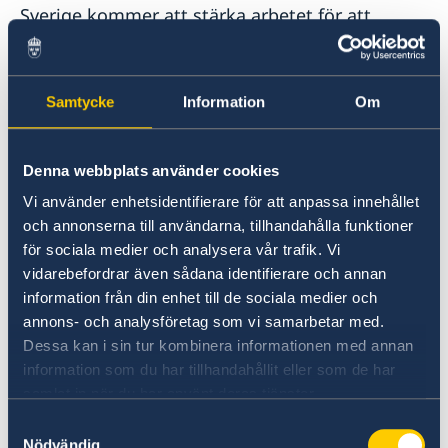
Sverige kommer att stärka arbetet för att
stoppa flödet av vapen och droger och ta nya
steg mot gränsöverskridande brottslighet och
terrorism. Europol och Eurojust är centrala i
Samtycke
Information
Om
detta arbete.
Herr/fru talman,
Denna webbplats använder cookies
Vi använder enhetsidentifierare för att anpassa innehållet
Den globala uppvärmningen drabbar oss här
och annonserna till användarna, tillhandahålla funktioner
för sociala medier och analysera vår trafik. Vi
och nu.
vidarebefordrar även sådana identifierare och annan
information från din enhet till de sociala medier och
Det handlar inte bara om direkta konsekvenser
annons- och analysföretag som vi samarbetar med.
av mer extremt väder. Ett instabilt klimat
Dessa kan i sin tur kombinera informationen med annan
rubbar också ekonomin,
information som du har tillhandahållit eller som de har
livsmedelsförsörjningen och vår välfärd och
samlat in när du har använt deras tjänster.
trygghet.
Samtyckesval
Nödvändig