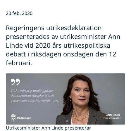
Lediga tjänster
FN i korthet
Social Media
20 feb. 2020
Handläggare för protokollära och
Kontakt
Svenskar i FN
värdlandsrelaterade frågor
Praktiktjänstgöring
Jobb, praktik och volontärarbete
Regeringens utrikesdeklaration
Regler för praktiktjänstgöring
Möt svenskar i FN
presenterades av utrikesminister Ann
Martin Moks
Linde vid 2020 års utrikespolitiska
Sofia Calltorp
debatt i riksdagen onsdagen den 12
Michaela Friberg-Storey
februari.
Niklas Skogsjö
Toloe Masori
Fredrick Lee-Ohlsson
Sarah Hilding der Weduwen
Daniel Roos
Utrikesminister Ann Linde presenterar