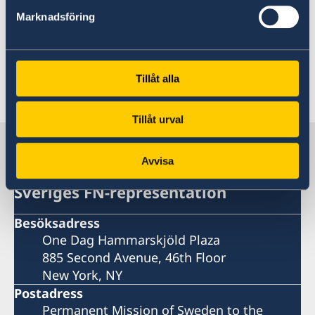
Marknadsföring
Klicka på länkarna för mer information om
Sveriges huvudbudskap för de mål som särskilt
granskas i år.
Tillåt alla
Senast uppdaterad 09 juli 2019, 15.07
Tillåt urval
Sverige i USA, New York
Avvisa
Sveriges FN-representation
Besöksadress
One Dag Hammarskjöld Plaza
885 Second Avenue, 46th Floor
New York, NY
Postadress
Permanent Mission of Sweden to the