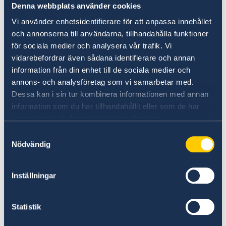
svenska delegationen ingår även
Denna webbplats använder cookies
representanter från myndigheter, näringslivet,
Vi använder enhetsidentifierare för att anpassa innehållet
civilsamhället och akademin. Sverige har även
och annonserna till användarna, tillhandahålla funktioner
en särskild ungdomsrepresentant med i
för sociala medier och analysera vår trafik. Vi
delegationen.
vidarebefordrar även sådana identifierare och annan
information från din enhet till de sociala medier och
Den uppsättning mål som särskilt granskas vid
annons- och analysföretag som vi samarbetar med.
forumet 2019 är:
Dessa kan i sin tur kombinera informationen med annan
information som du har tillhandahållit eller som de har
samlat in när du har använt deras tjänster.
Mål 4 - God utbildning för alla
,
Samtyckesval
Mål 8 - Anständiga arbetsvillkor och ekonomisk
Nödvändig
tillväxt
,
Mål 10 - Minskad ojämlikhet,
Inställningar
Mål 13 - Bekämpa klimatförändringarna,
Mål 16 - Fredliga och inkluderande samhällen
Statistik