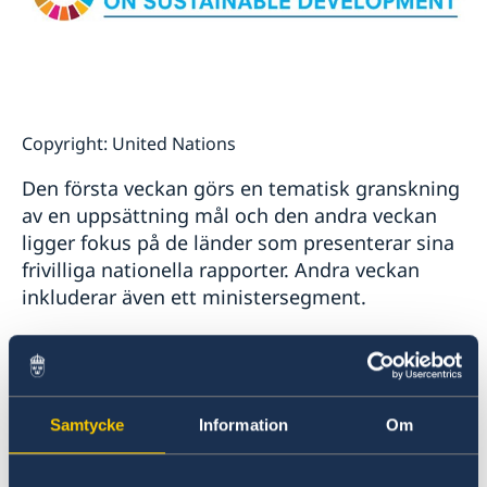
Copyright: United Nations
Den första veckan görs en tematisk granskning
av en uppsättning mål och den andra veckan
ligger fokus på de länder som presenterar sina
frivilliga nationella rapporter. Andra veckan
inkluderar även ett ministersegment.
Socialförsäkringsminister Annika Strandhäll
leder den svenska delegationen som även
inkluderar statssekreterare Eva Svedling vid
Samtycke
Information
Om
miljödepartementet och kabinettsekreterare
Annika Söder vid utrikesdepartementet. I den