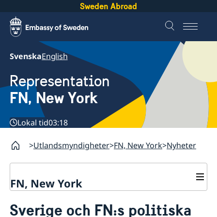
Sweden Abroad
Svenska
English
Representation
FN, New York
Lokal tid
03:18
Utlandsmyndigheter
FN, New York
Nyheter
FN, New York
Om oss
Sverige och FN:s politiska
Våra medarbetare
Sverige i FN