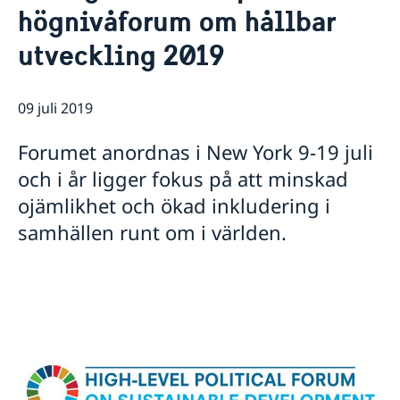
högnivåforum om hållbar
Lediga tjänster
FN i korthet
Social Media
Handläggare för protokollära och
Kontakt
utveckling 2019
Svenskar i FN
värdlandsrelaterade frågor
Praktiktjänstgöring
Jobb, praktik och volontärarbete
Regler för praktiktjänstgöring
Möt svenskar i FN
09 juli 2019
Martin Moks
Forumet anordnas i New York 9-19 juli
Sofia Calltorp
Michaela Friberg-Storey
och i år ligger fokus på att minskad
Niklas Skogsjö
ojämlikhet och ökad inkludering i
Toloe Masori
Fredrick Lee-Ohlsson
samhällen runt om i världen.
Sarah Hilding der Weduwen
Daniel Roos