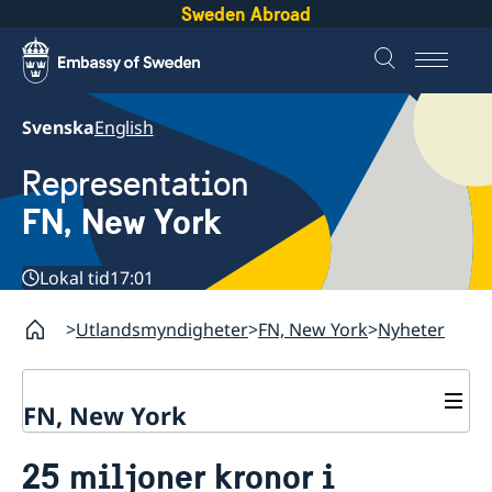
Sweden Abroad
Svenska
English
Representation
FN, New York
Lokal tid
17:01
Utlandsmyndigheter
FN, New York
Nyheter
FN, New York
Om oss
25 miljoner kronor i
Våra medarbetare
Sverige i FN