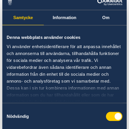
UNHCR stödjer människor på flykt både i Sudan
och grannländerna genom att registrera
flyktingar, identifiera humanitära behov och
Samtycke
Information
Om
erbjuda skydd. Kriget i Sudan har lett till
världens största flyktingkris med över 10
miljoner människor på flykt i regionen. UNHCR
Denna webbplats använder cookies
bidrar genom att tillhandahålla livsviktiga
Vi använder enhetsidentifierare för att anpassa innehållet
förnödenheter, tak över huvudet,
och annonserna till användarna, tillhandahålla funktioner
skyddsinsatser för civilbefolkningen och trygga
för sociala medier och analysera vår trafik. Vi
flyktingläger. Regeringen avsätter nu ytterligare
vidarebefordrar även sådana identifierare och annan
15 miljoner kronor till UNHCR:s verksamhet i
information från din enhet till de sociala medier och
Sudan.
annons- och analysföretag som vi samarbetar med.
Dessa kan i sin tur kombinera informationen med annan
information som du har tillhandahållit eller som de har
Internationella Rödakorskommittén spelar en
samlat in när du har använt deras tjänster.
viktig roll i den humanitära responsen i Sudan,
bland annat genom att erbjuda första hjälpen
Samtyckesval
Nödvändig
och annan akut vård till civilbefolkningen,
organisera evakuering av civilbefolkning och