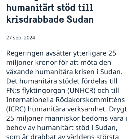
humanitärt stöd till
Lediga tjänster
FN i korthet
Social Media
Handläggare för protokollära och
Kontakt
krisdrabbade Sudan
Svenskar i FN
värdlandsrelaterade frågor
Praktiktjänstgöring
Jobb, praktik och volontärarbete
Regler för praktiktjänstgöring
Möt svenskar i FN
27 sep. 2024
Martin Moks
Regeringen avsätter ytterligare 25
Sofia Calltorp
Michaela Friberg-Storey
miljoner kronor för att möta den
Niklas Skogsjö
växande humanitära krisen i Sudan.
Toloe Masori
Fredrick Lee-Ohlsson
Det humanitära stödet fördelas till
Sarah Hilding der Weduwen
FN:s flyktingorgan (UNHCR) och till
Daniel Roos
Internationella Rödakorskommitténs
(ICRC) humanitära verksamhet. Drygt
25 miljoner människor bedöms vara i
behov av humanitärt stöd i Sudan,
som är drabbat av världens största