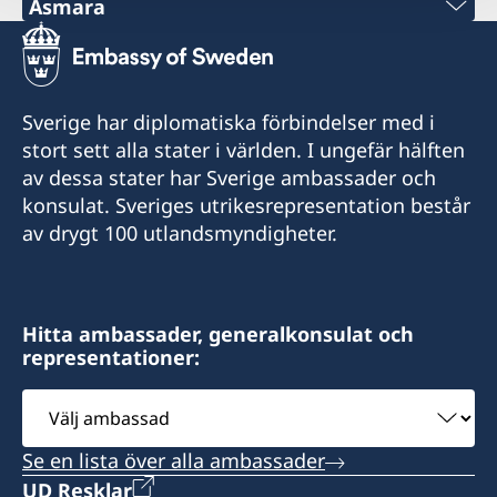
Asmara
Telefon:
+291 1 12 65 66
Sverige har diplomatiska förbindelser med i
Office of the Embassy of Sweden
stort sett alla stater i världen. I ungefär hälften
c/o Delegation of the European Union to the
av dessa stater har Sverige ambassader och
State of Eritrea
konsulat. Sveriges utrikesrepresentation består
Marsa Teklai Street 192
av drygt 100 utlandsmyndigheter.
Asmara
Eritrea
Hitta ambassader, generalkonsulat och
Telefontider:
representationer:
Tisdag: 10.00-11.00
Välj
Fredag: 10.00-11.00
ambassad
Vid akuta och/eller brådskande konsulära
Se en lista över alla ambassader
ärenden vänligen kontakta UD-jouren:
UD Resklar