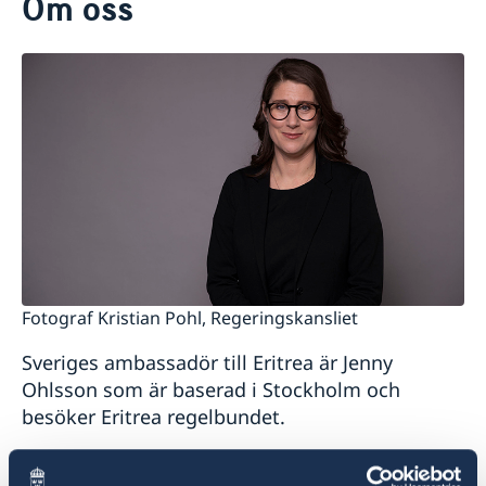
Om oss
Om oss
Dataskyddspolicy (GDPR)
Nyheter
Fotograf Kristian Pohl, Regeringskansliet
Sveriges ambassadör till Eritrea är Jenny
Ohlsson som är baserad i Stockholm och
besöker Eritrea regelbundet.
Ambassaden har ett sektionskansli i Asmara