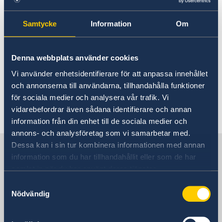
där Åsa Pehrson är chef.
Samtycke
Information
Om
Kansliet för stöd till mindre
utlandsmyndigheter (KSU) på
Denna webbplats använder cookies
utrikesdepartementet i Stockholm stödjer med
beredning av ärenden och handläggning av
Vi använder enhetsidentifierare för att anpassa innehållet
sakfrågor.
och annonserna till användarna, tillhandahålla funktioner
för sociala medier och analysera vår trafik. Vi
vidarebefordrar även sådana identifierare och annan
Senast uppdaterad 20 sep. 2024, 16.58
information från din enhet till de sociala medier och
annons- och analysföretag som vi samarbetar med.
Dessa kan i sin tur kombinera informationen med annan
Sverige i Eritrea
information som du har tillhandahållit eller som de har
samlat in när du har använt deras tjänster.
Sveriges ambassad
Samtyckesval
(Stockholmsbaserad)
Nödvändig
Besöksadress