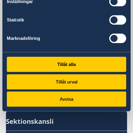
Inställningar
De Stockholmsbaserade
utlandsmyndigheterna har inte öppet för
besökare. Vänligen kontakta oss via epost
Statistik
eller telefon.
Postadress
Marknadsföring
Kansliet för stöd till mindre
utlandsmyndigheter (UD KSU)
Utrikesdepartementet
103 39 Stockholm
Tillåt alla
Telefonnummer
+46 8 405 10 00
Tillåt urval
Fax
+46 8 723 11 76
Avvisa
E-postadress
sbs.eritrea@gov.se
Sektionskansli