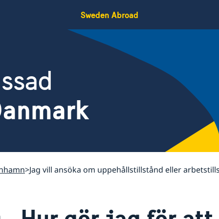
Sweden Abroad
assad
Danmark
enhamn
Jag vill ansöka om uppehållstillstånd eller arbetstill
Hur gör jag för at
n