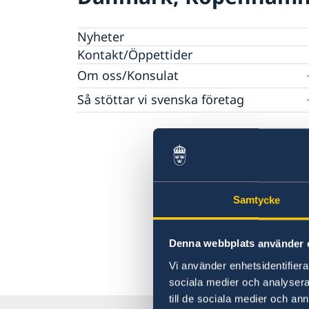
Nyheter
Kontakt/Öppettider
Om oss/Konsulat
Lediga tjänster
Så stöttar vi svenska företag
Praktik på ambassaden
Vi är en resurs för svenska företag
Residenset
Team Sweden
Dataskyddspolicy
Så kan du få stöd
Ambassaden samarbetar med
Svenska företag i Danmark
Business Sweden
Anmäl handelshinder
Dansk-Svensk Kulturfond
Samtycke
Svenska kyrkan
Öresunddirekt
Denna webbplats använder 
Vi använder enhetsidentifierar
sociala medier och analysera 
till de sociala medier och a