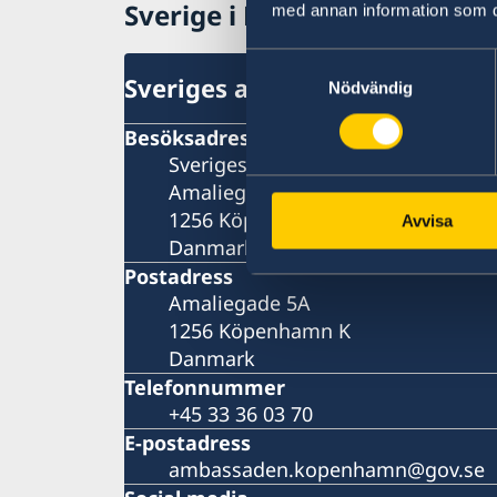
Sverige i Danmark
med annan information som du 
Samtyckesval
Sveriges ambassad
Nödvändig
Besöksadress
Sveriges ambassad
Amaliegade 5A
1256 Köpenhamn K
Avvisa
Danmark
Postadress
Amaliegade 5A
1256 Köpenhamn K
Danmark
Telefonnummer
+45 33 36 03 70
E-postadress
ambassaden.kopenhamn@gov.se