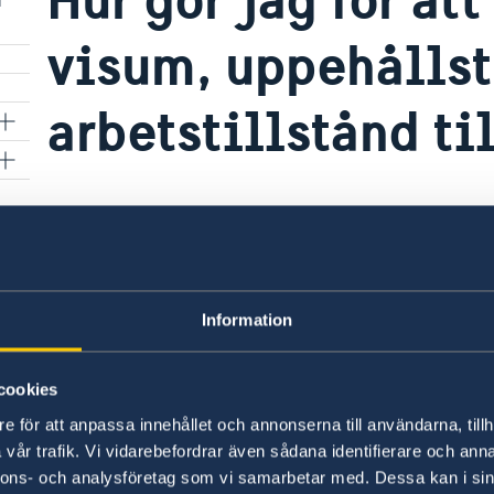
visum, uppehållst
arbetstillstånd ti
Sveriges ambassad i Köpenhamn handlägger in
uppehållstillstånd eller arbetstillstånd. Vänd di
information. De närmaste svenska ambassader
ambassaderna i Aten, Berlin, Madrid, Paris och
Information
På Migrationsverkets hemsida finns mer inform
cookies
Senast uppdaterad 07 juli 2022, 10.40
e för att anpassa innehållet och annonserna till användarna, tillh
vår trafik. Vi vidarebefordrar även sådana identifierare och anna
nnons- och analysföretag som vi samarbetar med. Dessa kan i sin