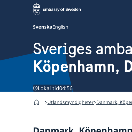
Svenska
English
Sveriges amb
Köpenhamn, 
Lokal tid
04:56
Utlandsmyndigheter
Danmark, Köp
Danmark, Köpenham