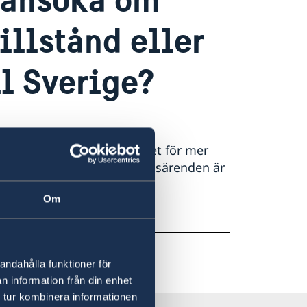
illstånd eller
ll Sverige?
te ärenden om visum,
g direkt till Migrationsverket för mer
na som hanterar migrationsärenden är
 Rom.
Om
ation
andahålla funktioner för
n information från din enhet
 tur kombinera informationen