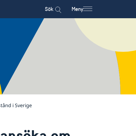
Sök
Meny
stånd i Sverige
t ansöka om