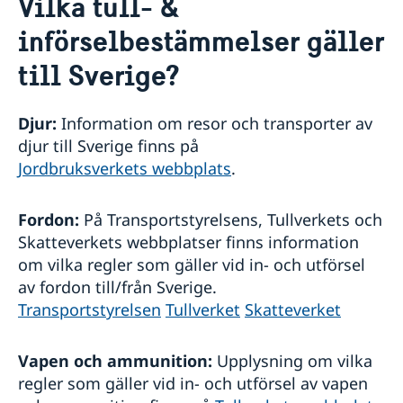
Vilka tull- &
Kontakt/Öppettider
Om oss/Konsulat
införselbestämmelser gäller
Lediga tjänster
Så stöttar vi svenska företag
till Sverige?
Praktik på ambassaden
Vi är en resurs för svenska företag
Residenset
Team Sweden
Dataskyddspolicy
Djur:
Information om resor och transporter av
Så kan du få stöd
djur till Sverige finns på
Ambassaden samarbetar med
Svenska företag i Danmark
Jordbruksverkets webbplats
.
Business Sweden
Anmäl handelshinder
Dansk-Svensk Kulturfond
Svenska kyrkan
Fordon:
På Transportstyrelsens, Tullverkets och
Öresunddirekt
Skatteverkets webbplatser finns information
om vilka regler som gäller vid in- och utförsel
av fordon till/från Sverige.
Transportstyrelsen
Tullverket
Skatteverket
Vapen och ammunition:
Upplysning om vilka
regler som gäller vid in- och utförsel av vapen