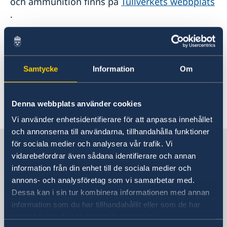
och ammunition finns på
Tullverkets webbplats
.
Alkohol och tobak:
Tullverket svarar på frågor
angående införsel av varor, till exempel alkohol,
tobak och livsmedel. Utförlig information om
Samtycke
Information
Om
införselregler finns på
Tullverkets webbplats
.
Denna webbplats använder cookies
Senast uppdaterad 07 juli 2022, 10.44
Vi använder enhetsidentifierare för att anpassa innehållet
och annonserna till användarna, tillhandahålla funktioner
Sverige i Danmark
för sociala medier och analysera vår trafik. Vi
vidarebefordrar även sådana identifierare och annan
information från din enhet till de sociala medier och
Sveriges ambassad
annons- och analysföretag som vi samarbetar med.
Dessa kan i sin tur kombinera informationen med annan
Besöksadress
information som du har tillhandahållit eller som de har
Sveriges ambassad
samlat in när du har använt deras tjänster.
Amaliegade 5A