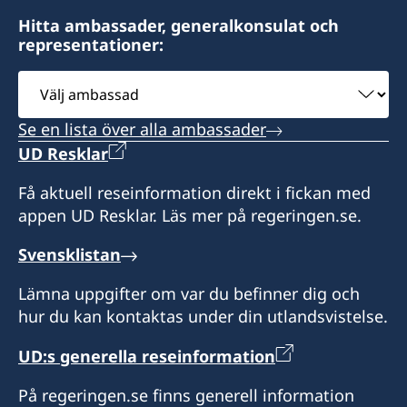
Danmark
konsulatet i förväg. Passet lämnas sedan ut
överenskommelse – ring eller sänd e-post och
Fredag kl. 09.00 - 14.00.
Sveriges honorära generalkonsulat
Hitta ambassader, generalkonsulat och
Søren Hammer Westmark
Mette Rude Clemmensen
mot uppvisande av kvitto.
avtala tid inför ditt besök.
representationer:
Konsulatet är öppet enligt överenskommelse.
Honorär Generalkonsul Birgit á Heygum
Pris: 231 DKK
Honorärkonsul
Postmoga 164 FO-110
Konsulatet tar emot besök enligt
Välj
Honorär generalkonsul
Kto: 4394 – 4394145122
Honorärkonsul
Tórshavn
överenskommelse – ring eller sänd en e-post
Lone Rømø
ambassad
Inbetalningen markeras med namn samt j.nr
Färöarna
och avtala tid inför ditt besök.
Marie Louise Frederiksen
Jens Hempel-Hansen
12-1372.
Se en lista över alla ambassader
Måndag-fredag kl. 09.00 - 12.00, samt 13.30 -
UD Resklar
Honorärkonsul
Honorärkonsul
16.00.
Få aktuell reseinformation direkt i fickan med
Jacob Bjerring-Hansen
Klaus Kisum Kjær
appen UD Resklar. Läs mer på regeringen.se.
Honorär generalkonsul
Svensklistan
Birgit á Heygum
Lämna uppgifter om var du befinner dig och
hur du kan kontaktas under din utlandsvistelse.
UD:s generella reseinformation
På regeringen.se finns generell information