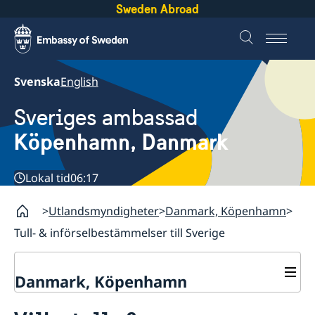
Sweden Abroad
Svenska
English
Sveriges ambassad
Köpenhamn, Danmark
Lokal tid
06:17
Utlandsmyndigheter
Danmark, Köpenhamn
Tull- & införselbestämmelser till Sverige
Danmark, Köpenhamn
Nyheter