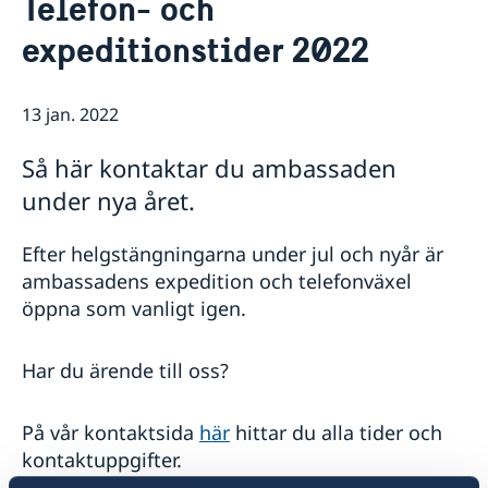
Telefon- och
Kontakt/Öppettider
Om oss/Konsulat
expeditionstider 2022
Lediga tjänster
Så stöttar vi svenska företag
Praktik på ambassaden
Vi är en resurs för svenska företag
13 jan. 2022
Residenset
Team Sweden
Dataskyddspolicy
Så kan du få stöd
Så här kontaktar du ambassaden
Ambassaden samarbetar med
Svenska företag i Danmark
under nya året.
Business Sweden
Anmäl handelshinder
Dansk-Svensk Kulturfond
Efter helgstängningarna under jul och nyår är
Svenska kyrkan
ambassadens expedition och telefonväxel
Öresunddirekt
öppna som vanligt igen.
Har du ärende till oss?
På vår kontaktsida
här
hittar du alla tider och
kontaktuppgifter.