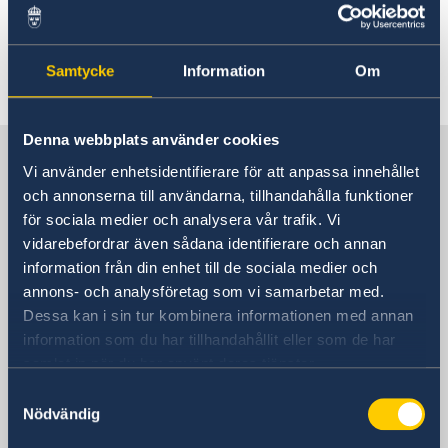
Gott nytt 2022!
Samtycke
Information
Om
Senast uppdaterad 13 jan. 2022, 14.57
Denna webbplats använder cookies
Sverige i Danmark
Vi använder enhetsidentifierare för att anpassa innehållet
och annonserna till användarna, tillhandahålla funktioner
Sveriges ambassad
för sociala medier och analysera vår trafik. Vi
vidarebefordrar även sådana identifierare och annan
Besöksadress
information från din enhet till de sociala medier och
Sveriges ambassad
annons- och analysföretag som vi samarbetar med.
Amaliegade 5A
Dessa kan i sin tur kombinera informationen med annan
1256 Köpenhamn K
information som du har tillhandahållit eller som de har
samlat in när du har använt deras tjänster.
Danmark
Postadress
Samtyckesval
Amaliegade 5A
Nödvändig
1256 Köpenhamn K