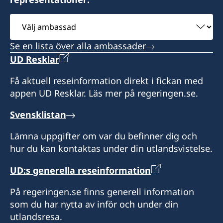
Pris: 231 DKK
Honorärkonsul
Postmoga 164 FO-110
Konsulatet tar emot besök enligt
Välj
Honorär generalkonsul
Kto: 4394 – 4394145122
Honorärkonsul
Tórshavn
överenskommelse – ring eller sänd en e-post
Lone Rømø
ambassad
Inbetalningen markeras med namn samt j.nr
Färöarna
och avtala tid inför ditt besök.
Marie Louise Frederiksen
Jens Hempel-Hansen
12-1372.
Se en lista över alla ambassader
Måndag-fredag kl. 09.00 - 12.00, samt 13.30 -
UD Resklar
Honorärkonsul
Honorärkonsul
16.00.
Få aktuell reseinformation direkt i fickan med
Jacob Bjerring-Hansen
Klaus Kisum Kjær
appen UD Resklar. Läs mer på regeringen.se.
Honorär generalkonsul
Svensklistan
Birgit á Heygum
Lämna uppgifter om var du befinner dig och
hur du kan kontaktas under din utlandsvistelse.
UD:s generella reseinformation
På regeringen.se finns generell information
som du har nytta av inför och under din
utlandsresa.