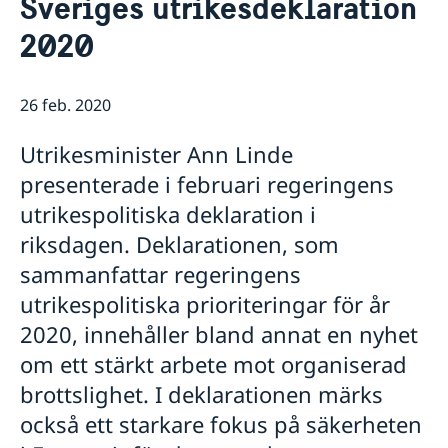
Sveriges utrikesdeklaration
Kontakt/Öppettider
Om oss/Konsulat
2020
Lediga tjänster
Så stöttar vi svenska företag
Praktik på ambassaden
Vi är en resurs för svenska företag
26 feb. 2020
Residenset
Team Sweden
Dataskyddspolicy
Så kan du få stöd
Utrikesminister Ann Linde
Ambassaden samarbetar med
Svenska företag i Danmark
presenterade i februari regeringens
Business Sweden
Anmäl handelshinder
utrikespolitiska deklaration i
Dansk-Svensk Kulturfond
Svenska kyrkan
riksdagen. Deklarationen, som
Öresunddirekt
sammanfattar regeringens
utrikespolitiska prioriteringar för år
2020, innehåller bland annat en nyhet
om ett stärkt arbete mot organiserad
brottslighet. I deklarationen märks
också ett starkare fokus på säkerheten