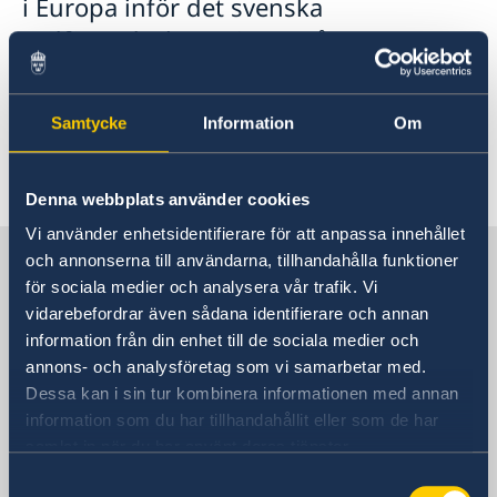
i Europa inför det svenska
ordförandeskapet i OSSE år 2021.
Läs Utrikesdeklarationen 2020 på regeringens
hemsida här.
Samtycke
Information
Om
Senast uppdaterad 26 feb. 2020, 10.50
Denna webbplats använder cookies
Vi använder enhetsidentifierare för att anpassa innehållet
Sverige i Danmark
och annonserna till användarna, tillhandahålla funktioner
för sociala medier och analysera vår trafik. Vi
vidarebefordrar även sådana identifierare och annan
Sveriges ambassad
information från din enhet till de sociala medier och
annons- och analysföretag som vi samarbetar med.
Besöksadress
Dessa kan i sin tur kombinera informationen med annan
Sveriges ambassad
information som du har tillhandahållit eller som de har
Amaliegade 5A
samlat in när du har använt deras tjänster.
1256 Köpenhamn K
Samtyckesval
Danmark