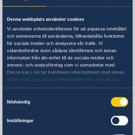
Sverige i Danmark
Denna webbplats använder cookies
Sveriges ambassad
Vi använder enhetsidentifierare för att anpassa innehållet
Besöksadress
och annonserna till användarna, tillhandahålla funktioner
Sveriges ambassad
för sociala medier och analysera vår trafik. Vi
Amaliegade 5A
vidarebefordrar även sådana identifierare och annan
1256 Köpenhamn K
information från din enhet till de sociala medier och
Danmark
annons- och analysföretag som vi samarbetar med.
Postadress
Dessa kan i sin tur kombinera informationen med annan
Amaliegade 5A
information som du har tillhandahållit eller som de har
1256 Köpenhamn K
samlat in när du har använt deras tjänster.
Danmark
Samtyckesval
Telefonnummer
Nödvändig
+45 33 36 03 70
E-postadress
Inställningar
ambassaden.kopenhamn@gov.se
Social media