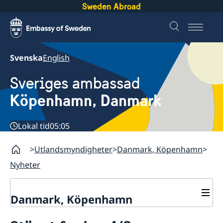
Sweden Abroad
Svenska
English
Sveriges ambassad
Köpenhamn, Danmark
Lokal tid
05:05
Utlandsmyndigheter
Danmark, Köpenhamn
Nyheter
Danmark, Köpenhamn
Nyheter