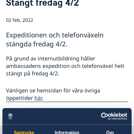
Stängt fredag 4/2
Kontakt/Öppettider
Om oss/Konsulat
Lediga tjänster
02 feb. 2022
Så stöttar vi svenska företag
Praktik på ambassaden
Vi är en resurs för svenska företag
Residenset
Expeditionen och telefonväxeln
Team Sweden
Dataskyddspolicy
stängda fredag 4/2.
Så kan du få stöd
Ambassaden samarbetar med
Svenska företag i Danmark
Business Sweden
Anmäl handelshinder
På grund av internutbildning håller
Dansk-Svensk Kulturfond
ambassadens expedition och telefonväxel helt
Svenska kyrkan
stängt på fredag 4/2.
Öresunddirekt
Vänligen se hemsidan för våra övriga
öppettider
här
.
Senast uppdaterad 02 feb. 2022, 14.10
Samtycke
Information
Om