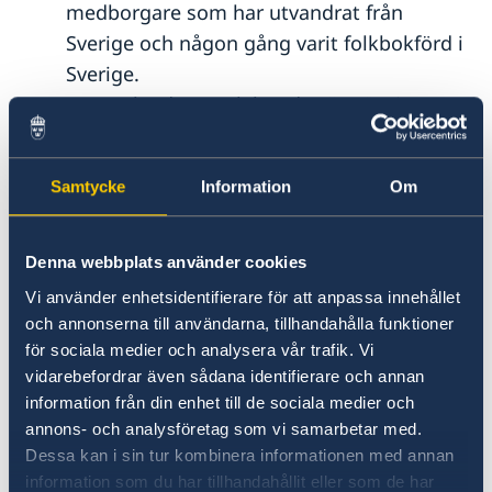
medborgare som har utvandrat från
Sverige och någon gång varit folkbokförd i
Sverige.
Som utlandssvensk har du rösträtt i
riksdagsval och val till Europaparlamentet.
Anmäl dig till röstlängden:
Samtycke
Information
Om
Om du inte fick ett valkuvert hemskickat till dig
Denna webbplats använder cookies
vid förra valet 2022 är det bra om du anmäler
Vi använder enhetsidentifierare för att anpassa innehållet
till den svenska röstlängden. Du får då ett
och annonserna till användarna, tillhandahålla funktioner
valkuvert hemskickat till dig. Du anmäler dig på
för sociala medier och analysera vår trafik. Vi
länken nedan:
vidarebefordrar även sådana identifierare och annan
information från din enhet till de sociala medier och
Ny adress/röstlängd för utvandrad, Anmälan
annons- och analysföretag som vi samarbetar med.
(SKV 7842) | Skatteverket
Dessa kan i sin tur kombinera informationen med annan
information som du har tillhandahållit eller som de har