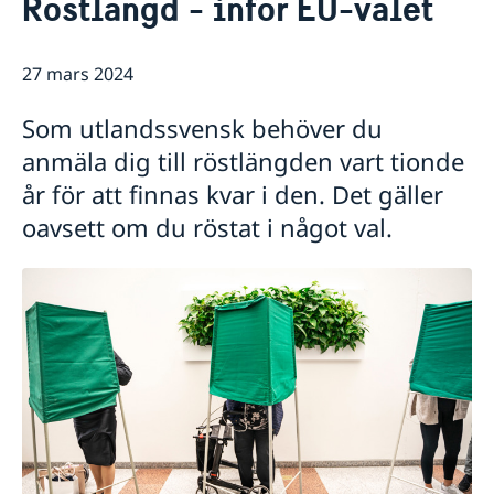
Röstlängd - inför EU-valet
Kontakt/Öppettider
Om oss/Konsulat
Lediga tjänster
27 mars 2024
Så stöttar vi svenska företag
Praktik på ambassaden
Vi är en resurs för svenska företag
Residenset
Som utlandssvensk behöver du
Team Sweden
Dataskyddspolicy
anmäla dig till röstlängden vart tionde
Så kan du få stöd
Ambassaden samarbetar med
Svenska företag i Danmark
år för att finnas kvar i den. Det gäller
Business Sweden
Anmäl handelshinder
oavsett om du röstat i något val.
Dansk-Svensk Kulturfond
Svenska kyrkan
Öresunddirekt