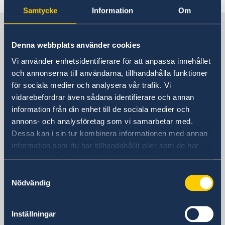
Samtycke
Information
Om
Sverige i Danmark
Denna webbplats använder cookies
Sveriges ambassad
Vi använder enhetsidentifierare för att anpassa innehållet
och annonserna till användarna, tillhandahålla funktioner
Besöksadress
för sociala medier och analysera vår trafik. Vi
Sveriges ambassad
vidarebefordrar även sådana identifierare och annan
Amaliegade 5A
information från din enhet till de sociala medier och
1256 Köpenhamn K
annons- och analysföretag som vi samarbetar med.
Danmark
Dessa kan i sin tur kombinera informationen med annan
information som du har tillhandahållit eller som de har
Postadress
samlat in när du har använt deras tjänster.
Amaliegade 5A
1256 Köpenhamn K
Samtyckesval
Danmark
Nödvändig
Telefonnummer
+45 33 36 03 70
Inställningar
E-postadress