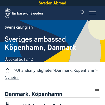
Sweden Abroad
Svenska
English
Sveriges ambassad
Köpenhamn, Danmark
Lokal tid
12:42
Utlandsmyndigheter
Danmark, Köpenhamn
Nyheter
Danmark, Köpenhamn
Nyheter