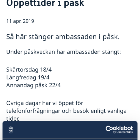
Öppettider i påsk
Kontakt/Öppettider
Om oss/Konsulat
Lediga tjänster
11 apr. 2019
Så stöttar vi svenska företag
Praktik på ambassaden
Vi är en resurs för svenska företag
Residenset
Så här stänger ambassaden i påsk.
Team Sweden
Dataskyddspolicy
Så kan du få stöd
Ambassaden samarbetar med
Under påskveckan har ambassaden stängt:
Svenska företag i Danmark
Business Sweden
Anmäl handelshinder
Dansk-Svensk Kulturfond
Skärtorsdag 18/4
Svenska kyrkan
Långfredag 19/4
Öresunddirekt
Annandag påsk 22/4
Övriga dagar har vi öppet för
telefonförfrågningar och besök enligt vanliga
tider.
Senast uppdaterad 11 apr. 2019, 14.18