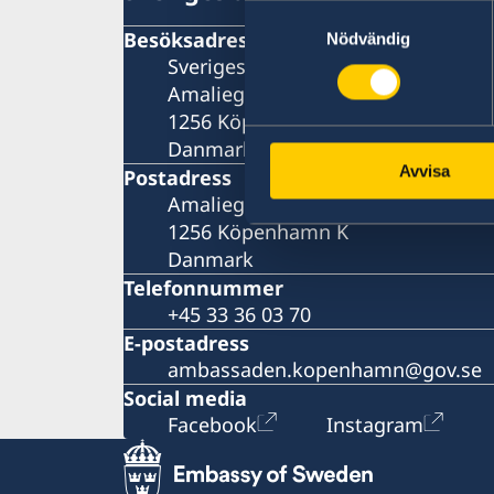
Samtyckesval
Besöksadress
Nödvändig
Sveriges ambassad
Amaliegade 5A
1256 Köpenhamn K
Danmark
Avvisa
Postadress
Amaliegade 5A
1256 Köpenhamn K
Danmark
Telefonnummer
+45 33 36 03 70
E-postadress
ambassaden.kopenhamn@gov.se
Social media
Facebook
Instagram