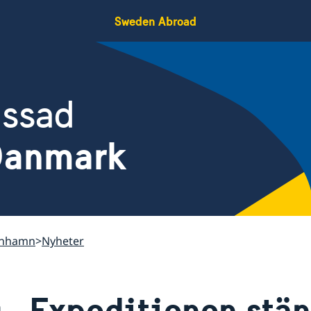
Sweden Abroad
assad
Danmark
enhamn
Nyheter
Expeditionen stä
n