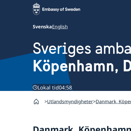
Svenska
English
Sveriges amb
Köpenhamn, 
Lokal tid
04:58
Utlandsmyndigheter
Danmark, Köp
Danmark, Köpenham