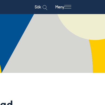
Sök
Meny
ngd