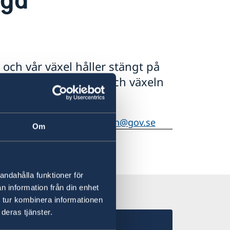
och vår växel håller stängt på
 både expeditionen och växeln
jl:
ambassaden.kopenhamn@gov.se
Om
andahålla funktioner för
n information från din enhet
 tur kombinera informationen
deras tjänster.