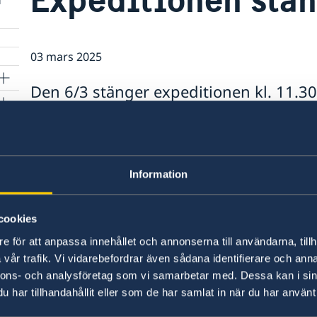
03 mars 2025
Den 6/3 stänger expeditionen kl. 11.30 
eftermiddagen samma dag. Den 7/3 är
stängd.
Vill ni nå oss under denna tid hänvisar vi till me
Information
Senast uppdaterad 03 mars 2025, 15.18
cookies
e för att anpassa innehållet och annonserna till användarna, tillh
vår trafik. Vi vidarebefordrar även sådana identifierare och anna
nnons- och analysföretag som vi samarbetar med. Dessa kan i sin
har tillhandahållit eller som de har samlat in när du har använt 
Svenska konsulat