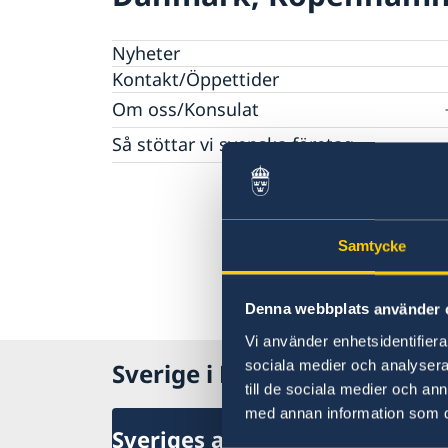
Nyheter
Kontakt/Öppettider
Om oss/Konsulat
Lediga tjänster
Så stöttar vi svenska företag
Praktik på ambassaden
Vi är en resurs för svenska företag
Residenset
Team Sweden
Dataskyddspolicy
Så kan du få stöd
Ambassaden samarbetar med
Svenska företag i Danmark
Samtycke
Business Sweden
Anmäl handelshinder
Dansk-Svensk Kulturfond
Svenska kyrkan
Denna webbplats använder 
Öresunddirekt
Vi använder enhetsidentifierar
sociala medier och analysera 
Sverige i Danmark
till de sociala medier och a
med annan information som du 
Sveriges ambassad