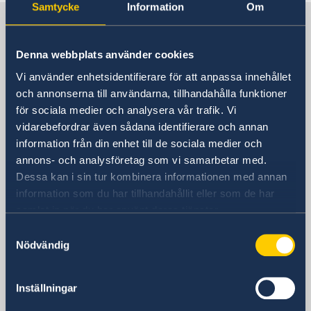
Samtycke
Information
Om
Sverige i Danmark
Denna webbplats använder cookies
Sveriges ambassad
Vi använder enhetsidentifierare för att anpassa innehållet
och annonserna till användarna, tillhandahålla funktioner
Besöksadress
för sociala medier och analysera vår trafik. Vi
Sveriges ambassad
vidarebefordrar även sådana identifierare och annan
Amaliegade 5A
information från din enhet till de sociala medier och
1256 Köpenhamn K
annons- och analysföretag som vi samarbetar med.
Danmark
Dessa kan i sin tur kombinera informationen med annan
Postadress
information som du har tillhandahållit eller som de har
Amaliegade 5A
samlat in när du har använt deras tjänster.
1256 Köpenhamn K
Samtyckesval
Danmark
Nödvändig
Telefonnummer
+45 33 36 03 70
Inställningar
E-postadress
ambassaden.kopenhamn@gov.se