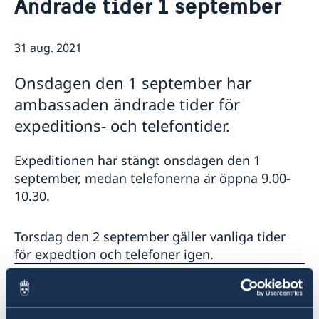
Ändrade tider 1 september
Kontakt/Öppettider
Om oss/Konsulat
Lediga tjänster
31 aug. 2021
Så stöttar vi svenska företag
Praktik på ambassaden
Vi är en resurs för svenska företag
Residenset
Onsdagen den 1 september har
Team Sweden
Dataskyddspolicy
ambassaden ändrade tider för
Så kan du få stöd
Ambassaden samarbetar med
Svenska företag i Danmark
expeditions- och telefontider.
Business Sweden
Anmäl handelshinder
Dansk-Svensk Kulturfond
Expeditionen har stängt onsdagen den 1
Svenska kyrkan
september, medan telefonerna är öppna 9.00-
Öresunddirekt
10.30.
Torsdag den 2 september gäller vanliga tider
för expedtion och telefoner igen.
Senast uppdaterad 31 aug. 2021, 14.33