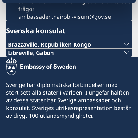
som ansvarar för alla migrationsrelaterade
frågor
ambassaden.nairobi-visum@gov.se
Svenska konsulat
Brazzaville, Republiken Kongo
Libreville, Gabon
Frågor hänvisas till
Tel:
ambassaden.kinshasa@gov.se
+241 (0) 65498787
Sverige har diplomatiska förbindelser med i
E-post:
stort sett alla stater i världen. I ungefär hälften
av dessa stater har Sverige ambassader och
swedenlbv@gmail.com
konsulat. Sveriges utrikesrepresentation består
Besöksadress:
av drygt 100 utlandsmyndigheter.
Immeuble La Vague
Quartier Tahiti