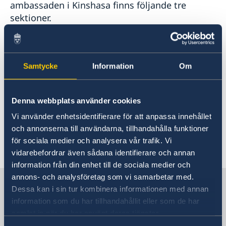
ambassaden i Kinshasa finns följande tre
sektioner.
Sektionen för politik, ekonomi, främjande
och kommunikation
Samtycke
Information
Om
Sektionen för utvecklingssamarbete och
humanitära frågor
Sektionen för administration, migration
Denna webbplats använder cookies
och konsulära frågor
Vi använder enhetsidentifierare för att anpassa innehållet
och annonserna till användarna, tillhandahålla funktioner
för sociala medier och analysera vår trafik. Vi
Senast uppdaterad 04 juli 2024, 16.08
vidarebefordrar även sådana identifierare och annan
information från din enhet till de sociala medier och
annons- och analysföretag som vi samarbetar med.
Sverige i D.R. Kongo
Dessa kan i sin tur kombinera informationen med annan
information som du har tillhandahållit eller som de har
samlat in när du har använt deras tjänster.
Sveriges ambassad