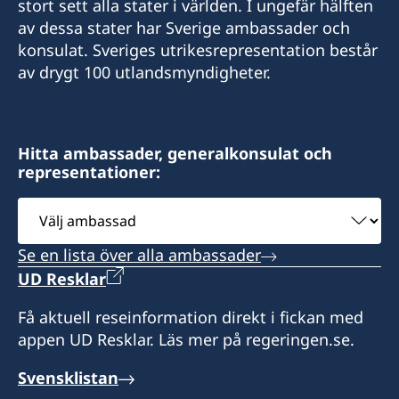
stort sett alla stater i världen. I ungefär hälften
av dessa stater har Sverige ambassader och
swedenlbv@gmail.com
konsulat. Sveriges utrikesrepresentation består
Besöksadress:
av drygt 100 utlandsmyndigheter.
Immeuble La Vague
Quartier Tahiti
Libreville
Hitta ambassader, generalkonsulat och
representationer:
Honorärkonsul
Välj
Wilhelmina Van De Ven
ambassad
Se en lista över alla ambassader
UD Resklar
Få aktuell reseinformation direkt i fickan med
appen UD Resklar. Läs mer på regeringen.se.
Svensklistan