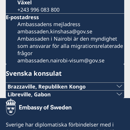
Växel
+243 996 083 800
E-postadress
Ambassadens mejladress
ambassaden.kinshasa@gov.se
Ambassaden i Nairobi är den myndighet
som ansvarar för alla migrationsrelaterade
frågor
ambassaden.nairobi-visum@gov.se
Svenska konsulat
Brazzaville, Republiken Kongo
Libreville, Gabon
Frågor hänvisas till
Tel:
ambassaden.kinshasa@gov.se
+241 (0) 65498787
Sverige har diplomatiska förbindelser med i
E-post: