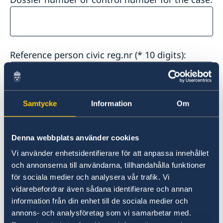
Reference person civic reg.nr (* 10 digits):
Samtycke
Information
Om
Number of applicants *:
Denna webbplats använder cookies
Vi använder enhetsidentifierare för att anpassa innehållet
Other information that is important for the
och annonserna till användarna, tillhandahålla funktioner
Consulate General to know:
för sociala medier och analysera vår trafik. Vi
vidarebefordrar även sådana identifierare och annan
information från din enhet till de sociala medier och
annons- och analysföretag som vi samarbetar med.