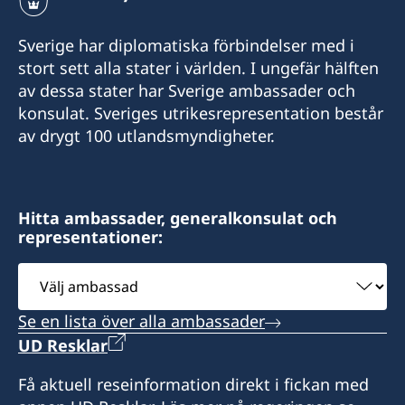
+241 (0) 65498787
Sverige har diplomatiska förbindelser med i
E-post:
stort sett alla stater i världen. I ungefär hälften
av dessa stater har Sverige ambassader och
swedenlbv@gmail.com
konsulat. Sveriges utrikesrepresentation består
Besöksadress:
av drygt 100 utlandsmyndigheter.
Immeuble La Vague
Quartier Tahiti
Libreville
Hitta ambassader, generalkonsulat och
representationer:
Honorärkonsul
Välj
Wilhelmina Van De Ven
ambassad
Se en lista över alla ambassader
UD Resklar
Få aktuell reseinformation direkt i fickan med