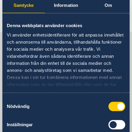
information om utvecklingen.
Samtycke
Information
Om
Senast uppdaterad 19 maj 2024, 10.32
Denna webbplats använder cookies
Vi använder enhetsidentifierare för att anpassa innehållet
Sverige i D.R. Kongo
och annonserna till användarna, tillhandahålla funktioner
för sociala medier och analysera vår trafik. Vi
vidarebefordrar även sådana identifierare och annan
Sveriges ambassad
information från din enhet till de sociala medier och
annons- och analysföretag som vi samarbetar med.
Besöksadress
Dessa kan i sin tur kombinera informationen med annan
Park Tower, 4. Etage
information som du har tillhandahållit eller som de har
Croisement des Avenues Batetela et des
samlat in när du har använt deras tjänster.
Cliniques Kinshasa-Gombe
Samtyckesval
République Démocratique du Congo
Nödvändig
Postadress
Ambassade de Suède
B.P. 11096
Inställningar