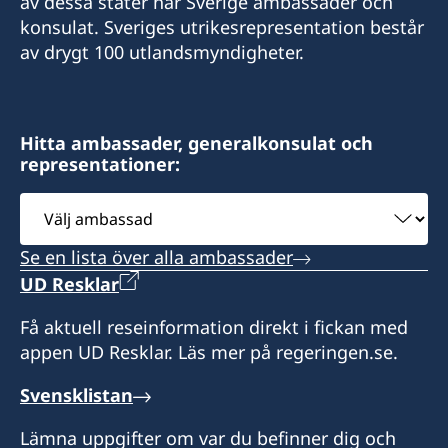
av dessa stater har Sverige ambassader och
swedenlbv@gmail.com
konsulat. Sveriges utrikesrepresentation består
Besöksadress:
av drygt 100 utlandsmyndigheter.
Immeuble La Vague
Quartier Tahiti
Libreville
Hitta ambassader, generalkonsulat och
representationer:
Honorärkonsul
Välj
Wilhelmina Van De Ven
ambassad
Se en lista över alla ambassader
UD Resklar
Få aktuell reseinformation direkt i fickan med
appen UD Resklar. Läs mer på regeringen.se.
Svensklistan
Lämna uppgifter om var du befinner dig och