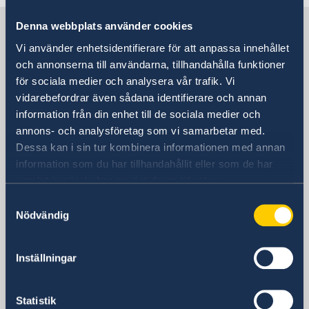
Sverige i D.R. Kongo
Denna webbplats använder cookies
Vi använder enhetsidentifierare för att anpassa innehållet
och annonserna till användarna, tillhandahålla funktioner
Sveriges ambassad
för sociala medier och analysera vår trafik. Vi
vidarebefordrar även sådana identifierare och annan
Besöksadress
information från din enhet till de sociala medier och
Park Tower, 4. Etage
annons- och analysföretag som vi samarbetar med.
Croisement des Avenues Batetela et des
Dessa kan i sin tur kombinera informationen med annan
Cliniques Kinshasa-Gombe
information som du har tillhandahållit eller som de har
République Démocratique du Congo
samlat in när du har använt deras tjänster.
Postadress
Samtyckesval
Ambassade de Suède
Nödvändig
B.P. 11096
Kinshasa-Gombe
Demokratiska republiken Kongo
Inställningar
Telefonnummer
Växel
Statistik