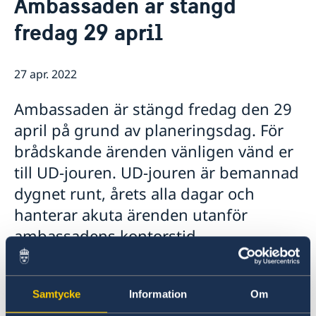
Ambassaden är stängd
Boka tid för migrationsärenden
Om oss
fredag 29 april
Ambassaden
Så stöttar vi svenska företag
Ambassadens personal
Vi är en resurs för svenska företag
Aktuellt
Praktiktjänstgöring
27 apr. 2022
Team Sweden
Lediga tjänster
Nyheter
Så kan du få stöd
Ambassadens avgifter
Ambassaden är stängd fredag den 29
Svenska företag i Demokratiska republiken Kongo,
Oroligheter i Kinshasa den 19 maj 2024
GDPR
Republiken Kongo, Gabon och Ekvatorialguinea
Rösta i EU-valet 26-27 maj 2024
april på grund av planeringsdag. För
Anmäl handelshinder
Rekommendation till svenskar med anledning av
brådskande ärenden vänligen vänd er
demonstrationer
till UD-jouren. UD-jouren är bemannad
Val i DRK den 20 december
Ett meddelande till svenskar utomlands
dygnet runt, årets alla dagar och
Nya coronaviruset
hanterar akuta ärenden utanför
Utlandsresor – avrådan för alla länder
ambassadens kontorstid.
Telefonnummer +46 8 405 50 05.
Samtycke
Information
Om