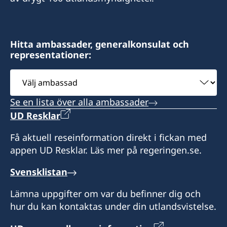
Immeuble La Vague
Quartier Tahiti
Libreville
Hitta ambassader, generalkonsulat och
representationer:
Honorärkonsul
Välj
Wilhelmina Van De Ven
ambassad
Se en lista över alla ambassader
UD Resklar
Få aktuell reseinformation direkt i fickan med
appen UD Resklar. Läs mer på regeringen.se.
Svensklistan
Lämna uppgifter om var du befinner dig och
hur du kan kontaktas under din utlandsvistelse.