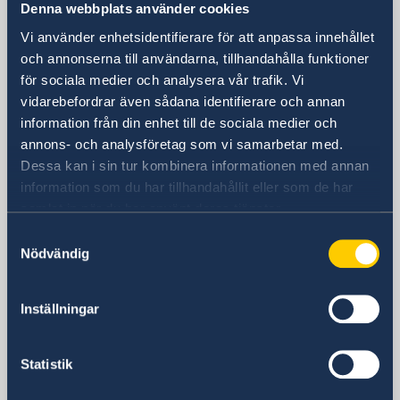
Denna webbplats använder cookies
Vi använder enhetsidentifierare för att anpassa innehållet
Sveriges ambassad
och annonserna till användarna, tillhandahålla funktioner
för sociala medier och analysera vår trafik. Vi
Besöksadress
vidarebefordrar även sådana identifierare och annan
Park Tower, 4. Etage
information från din enhet till de sociala medier och
Croisement des Avenues Batetela et des
annons- och analysföretag som vi samarbetar med.
Cliniques Kinshasa-Gombe
Dessa kan i sin tur kombinera informationen med annan
République Démocratique du Congo
information som du har tillhandahållit eller som de har
Postadress
samlat in när du har använt deras tjänster.
Ambassade de Suède
Samtyckesval
B.P. 11096
Nödvändig
Kinshasa-Gombe
Demokratiska republiken Kongo
Telefonnummer
Inställningar
Växel
+243 996 083 800
Statistik
E-postadress
Ambassadens mejladress