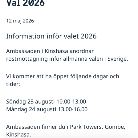
Val 2026
Boka tid för migrationsärenden
Om oss
Ambassaden
Så stöttar vi svenska företag
12 maj 2026
Ambassadens personal
Vi är en resurs för svenska företag
Aktuellt
Praktiktjänstgöring
Team Sweden
Information inför valet 2026
Lediga tjänster
Nyheter
Så kan du få stöd
Ambassadens avgifter
Svenska företag i Demokratiska republiken Kongo,
Oroligheter i Kinshasa den 19 maj 2024
GDPR
Ambassaden i Kinshasa anordnar
Republiken Kongo, Gabon och Ekvatorialguinea
Rösta i EU-valet 26-27 maj 2024
röstmottagning inför allmänna valen i Sverige.
Anmäl handelshinder
Rekommendation till svenskar med anledning av
demonstrationer
Val i DRK den 20 december
Vi kommer att ha öppet följande dagar och
Ett meddelande till svenskar utomlands
tider:
Nya coronaviruset
Utlandsresor – avrådan för alla länder
Söndag 23 augusti 10.00-13.00
Måndag 24 augusti 13.00-16.00
Ambassaden finner du i Park Towers, Gombe,
Kinshasa.