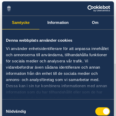
Du behöver ha med dig en giltig legitimation,
om du inte har ditt röstkort kan vi skriva ut det
Samtycke
Information
Om
åt dig.
Välkomna!
Denna webbplats använder cookies
Vi använder enhetsidentifierare för att anpassa innehållet
Senast uppdaterad 12 maj 2026, 08.15
och annonserna till användarna, tillhandahålla funktioner
för sociala medier och analysera vår trafik. Vi
vidarebefordrar även sådana identifierare och annan
Sverige i D.R. Kongo
information från din enhet till de sociala medier och
annons- och analysföretag som vi samarbetar med.
Dessa kan i sin tur kombinera informationen med annan
Sveriges ambassad
information som du har tillhandahållit eller som de har
samlat in när du har använt deras tjänster.
Besöksadress
Park Tower, 4. Etage
Samtyckesval
Nödvändig
Croisement des Avenues Batetela et des