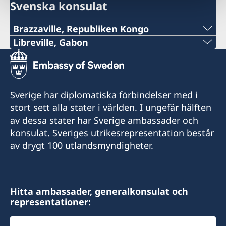
Svenska konsulat
Brazzaville, Republiken Kongo
Libreville, Gabon
Frågor hänvisas till
Tel:
ambassaden.kinshasa@gov.se
+241 (0) 65498787
Sverige har diplomatiska förbindelser med i
E-post:
stort sett alla stater i världen. I ungefär hälften
av dessa stater har Sverige ambassader och
swedenlbv@gmail.com
konsulat. Sveriges utrikesrepresentation består
Besöksadress:
av drygt 100 utlandsmyndigheter.
Immeuble La Vague
Quartier Tahiti
Libreville
Hitta ambassader, generalkonsulat och
representationer:
Honorärkonsul
Välj