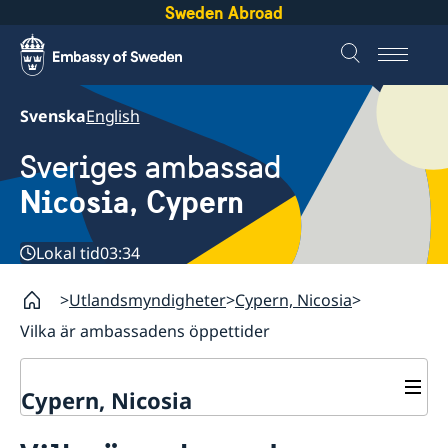
Sweden Abroad
Svenska
English
Sveriges ambassad
Nicosia, Cypern
Lokal tid
03:34
Utlandsmyndigheter
Cypern, Nicosia
Vilka är ambassadens öppettider
Cypern, Nicosia
Kontakt