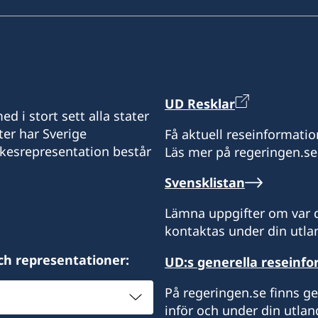
UD Resklar
d i stort sett alla stater
ter har Sverige
Få aktuell reseinformatio
ikesrepresentation består
Läs mer på regeringen.se
Svensklistan
Lämna uppgifter om var d
kontaktas under din utlan
ch representationer:
UD:s generella reseinf
På regeringen.se finns g
inför och under din utlan