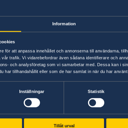
Information
cookies
e för att anpassa innehållet och annonserna till användarna, tillh
vår trafik. Vi vidarebefordrar även sådana identifierare och anna
Photo: Johannes Frandsen/Regeringskansliet
nnons- och analysföretag som vi samarbetar med. Dessa kan i sin
Regeringsskiftet äger rum vid en konselj på sl
har tillhandahållit eller som de har samlat in när du har använt 
Konseljen inleddes klockan 13.00. Sveriges nya 
23 statsråd.
Inställningar
Statistik
Pressmeddelande: Sveriges nya regering
Regeringsförklaringen
Tillåt urval