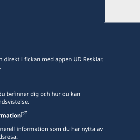
n direkt i fickan med appen UD Resklar.
.
u befinner dig och hur du kan
dsvistelse.
ormation
enerell information som du har nytta av
dsresa.