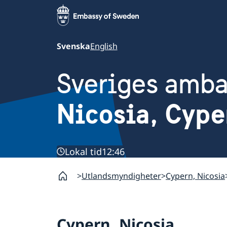
Svenska
English
Sveriges amb
Nicosia, Cype
Lokal tid
12:46
Utlandsmyndigheter
Cypern, Nicosia
Cypern, Nicosia