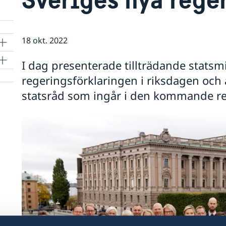
18 okt. 2022
a
I dag presenterade tillträdande statsmi
regeringsförklaringen i riksdagen oc
statsråd som ingår i den kommande r