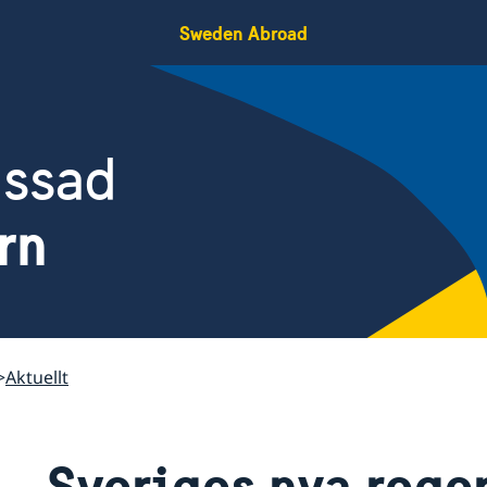
Sweden Abroad
assad
rn
Aktuellt
Sveriges nya rege