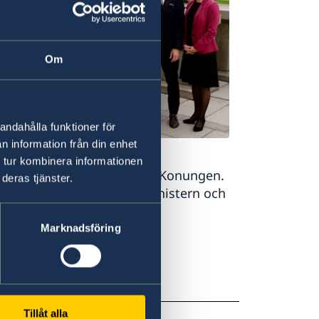
Om
andahålla funktioner för
n information från din enhet
 tur kombinera informationen
ottet under ledning av H.M. Konungen.
deras tjänster.
regering består av statsministern och
Marknadsföring
Tillåt alla