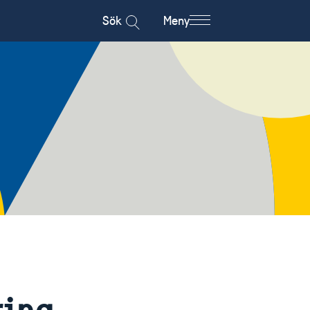
Sök
Meny
ring