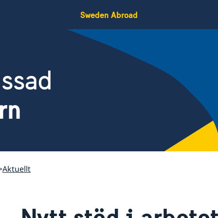
Sweden Abroad
assad
rn
Aktuellt
Nytt stöd i arbete