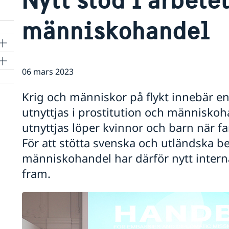
människohandel
a
06 mars 2023
Krig och människor på flykt innebär en
utnyttjas i prostitution och människoha
utnyttjas löper kvinnor och barn när famil
För att stötta svenska och utländska b
människohandel har därför nytt interna
fram.