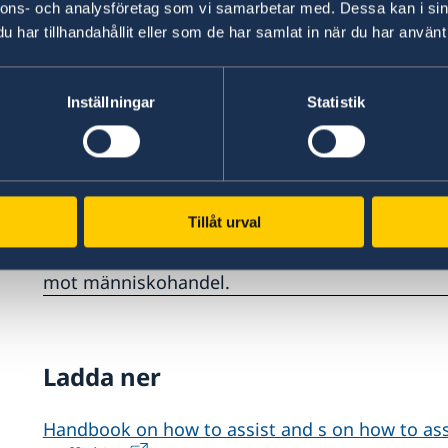
nnons- och analysföretag som vi samarbetar med. Dessa kan i sin
har tillhandahållit eller som de har samlat in när du har använt 
– För att bekämpa människohandel är det nödv
arbete och där är stödmaterial och utbildningsi
Sveriges ambassadör mot människohandel.
Inställningar
Statistik
Justitieminister Gunnar Strömmer inledningsta
handboken lanserades i Stockholm, där ambass
ett 80-tal utländska beskickningar i Sverige del
Tillåt urval
representanter från svenska myndigheter såso
och Jämställhetsmyndigheten – som är ansvari
mot människohandel.
Ladda ner
Handbook on how to assist and s on how to ass