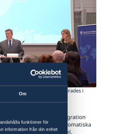
i när den nya handboken lanserades i
Om
 råd (CBSS), svenska
ational Organization for Migration
andahålla funktioner för
 form av en handbok för diplomatiska
n information från din enhet
a former av människohandel.