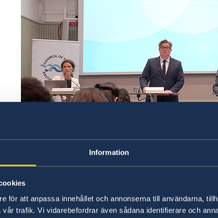
Justitieminister Gunnar Strömmer inledningstalade v
Information
Stockholm Foto: Linn Nilsson/Regeringskansliet
Sverige har tillsammans med Östersjöstaternas
cookies
civilsamhälleorganisationen Child10 och Intern
e för att anpassa innehållet och annonserna till användarna, tillh
(IOM) tagit fram ett uppdaterat stödmaterial i
vår trafik. Vi vidarebefordrar även sådana identifierare och anna
beskickningar som kommer i kontakt med olik