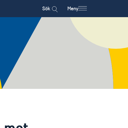
Sök
Meny
t mot