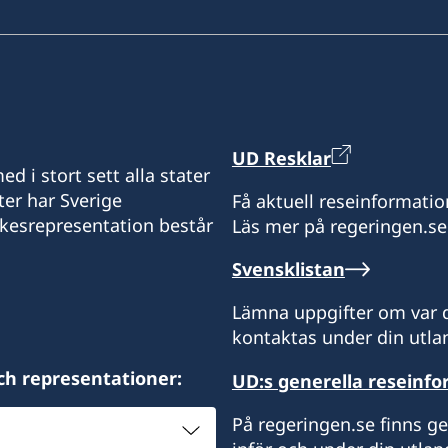
UD Resklar
d i stort sett alla stater
ter har Sverige
Få aktuell reseinformatio
ikesrepresentation består
Läs mer på regeringen.se
Svensklistan
Lämna uppgifter om var d
kontaktas under din utlan
ch representationer:
UD:s generella reseinf
På regeringen.se finns g