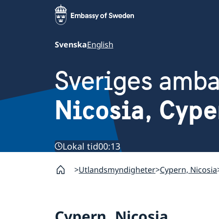
Svenska
English
Sveriges amb
Nicosia, Cype
Lokal tid
00:13
Utlandsmyndigheter
Cypern, Nicosia
Cypern, Nicosia