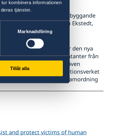
 tur kombinera informationen
deras tjänster.
ändigt att fokusera på förebyggande
nsatser viktiga, säger Anna Ekstedt,
Marknadsföring
lade vid ett seminarium när den nya
adörer och andra representanter från
tog. Vid seminariet deltog även
Tillåt alla
m Polismyndigheten, Migrationsverket
g myndighet för nationell samordning
ist and protect victims of human