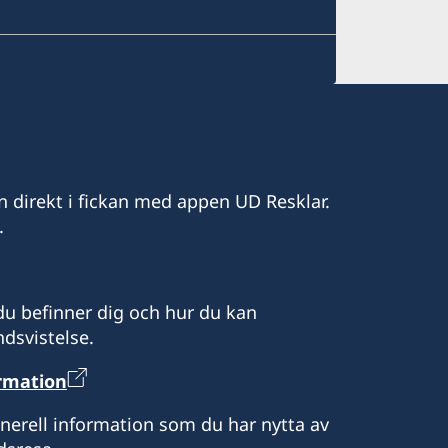
n direkt i fickan med appen UD Resklar.
.
u befinner dig och hur du kan
dsvistelse.
ormation
enerell information som du har nytta av