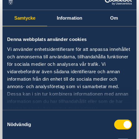
besöker landet regelbundet.
Samtycke
Information
Om
Kansliet för stöd till mindre
utlandsmyndigheter (KSU) på
utrikesdepartementet i Stockholm stödjer med
Denna webbplats använder cookies
beredning av ärenden och handläggning av
Vi använder enhetsidentifierare för att anpassa innehållet
sakfrågor. Det finns ett honorärkonsulat i Sofia,
och annonserna till användarna, tillhandahålla funktioner
se kontaktinformation längre ner på sidan.
för sociala medier och analysera vår trafik. Vi
vidarebefordrar även sådana identifierare och annan
Senast uppdaterad 19 dec. 2025, 09.56
information från din enhet till de sociala medier och
annons- och analysföretag som vi samarbetar med.
Dessa kan i sin tur kombinera informationen med annan
Sverige i Bulgarien
information som du har tillhandahållit eller som de har
samlat in när du har använt deras tjänster.
Samtyckesval
SVERIGES AMBASSAD
Nödvändig
(STOCKHOLMSBASERAD)