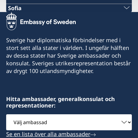
Sofia
TELEFONNUMMER
+359 2 4177178
Sverige har diplomatiska förbindelser med i
E-POSTADRESS
stort sett alla stater i världen. I ungefär hälften
av dessa stater har Sverige ambassader och
sofia.swecons@consulateofsweden.eu
konsulat. Sveriges utrikesrepresentation består
Honorary Consulate General of Sweden
av drygt 100 utlandsmyndigheter.
c/o Royal Danish Embassy
54, Dondukov Blvd.
BG-1504 SOFIA
Hitta ambassader, generalkonsulat och
representationer:
Välj
ambassad
Visits to the Honorary Consulate are by
Se en lista över alla ambassader
appointment only. The Honorary Consulate