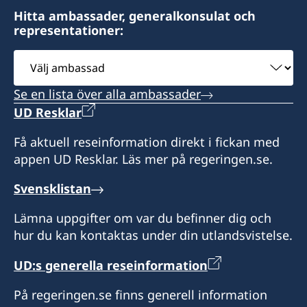
BG-1504 SOFIA
Hitta ambassader, generalkonsulat och
representationer:
Välj
ambassad
Visits to the Honorary Consulate are by
Se en lista över alla ambassader
appointment only. The Honorary Consulate
UD Resklar
General of Sweden is generally open Monday
through Friday and visiting hours are from 10 -
Få aktuell reseinformation direkt i fickan med
12.
appen UD Resklar. Läs mer på regeringen.se.
Phone +359 898 793336 (Mon.-Fr., 9.00-17.00) or
Svensklistan
send an e-mail:
Lämna uppgifter om var du befinner dig och
sofia.swecons@consulateofsweden.eu.
hur du kan kontaktas under din utlandsvistelse.
Hon. generalkonsul
UD:s generella reseinformation
Zoya Paunova
På regeringen.se finns generell information