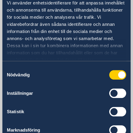
Vi använder enhetsidentifierare för att anpassa innehållet
Sverige i Bulgarien
och annonserna till användarna, tillhandahålla funktioner
för sociala medier och analysera vår trafik. Vi
vidarebefordrar även sådana identifierare och annan
SVERIGES AMBASSAD
information från din enhet till de sociala medier och
(STOCKHOLMSBASERAD)
annons- och analysföretag som vi samarbetar med.
Dessa kan i sin tur kombinera informationen med annan
Besöksadress
information som du har tillhandahållit eller som de har
De Stockholmsbaserade
samlat in när du har använt deras tjänster.
utlandsmyndigheterna har inte öppet för
besökare. Vänligen kontakta oss via epost
Samtyckesval
Nödvändig
eller telefon.
Postadress
Utrikesdepartementet
Inställningar
Kansliet för stöd till mindre
utlandsmyndigheter (UD KSU)
Statistik
103 39 Stockholm
Telefonnummer
+46 8 405 10 00
Marknadsföring