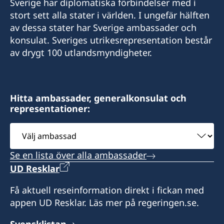
Sverige har diplomatiska förbindelser med i
Bénin
stort sett alla stater i världen. I ungefär hälften
Tel : +229 (01) 65368282
av dessa stater har Sverige ambassader och
E-post: consulatsuede.benin@gmail.com
konsulat. Sveriges utrikesrepresentation består
av drygt 100 utlandsmyndigheter.
Honorärkonsul
Nadia Adanlé Onibon
Hitta ambassader, generalkonsulat och
Assistant de la Directrice Générale
representationer:
Hubert Abel Ognondoun
Välj
ambassad
Se en lista över alla ambassader
UD Resklar
Få aktuell reseinformation direkt i fickan med
appen UD Resklar. Läs mer på regeringen.se.