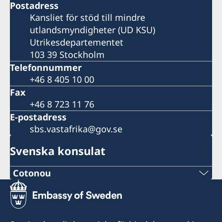
Postadress
Kansliet för stöd till mindre
utlandsmyndigheter (UD KSU)
Utrikesdepartementet
103 39 Stockholm
Telefonnummer
+46 8 405 10 00
Fax
+46 8 723 11 76
E-postadress
sbs.vastafrika@gov.se
Svenska konsulat
Cotonou
Consulat de Suède
Indigo Village, Tchiakpè Codji, Gakpé
Ouidah