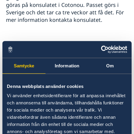
göras på konsulatet i Cotonou. Passet görs i
Sverige och det tar ca tre veckor att få det. För
mer information kontakta konsulatet.
Lokala helgdagar 2026, då konsulatet håller
stängt:
1 januari
Samtycke
Information
Om
Nyårsdagen
Denna webbplats använder cookies
8-10 januari
Vofun Festival
Vi använder enhetsidentifierare för att anpassa innehållet
och annonserna till användarna, tillhandahålla funktioner
6 april
för sociala medier och analysera vår trafik. Vi
Annandag Påsk
vidarebefordrar även sådana identifierare och annan
information från din enhet till de sociala medier och
1 maj
annons- och analysföretag som vi samarbetar med.