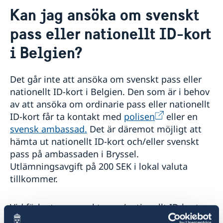
Kontakt/öppettider
Kan jag ansöka om svenskt
Tidsbokning
Om oss
pass eller nationellt ID-kort
Dataskyddspolicy (GDPR)
Så stöttar vi svenska företag
i Belgien?
Vi är en resurs för svenska företag
Nyheter
Team Sweden
Kalendarium
Det går inte att ansöka om svenskt pass eller
Så kan du få stöd
nationellt ID-kort i Belgien. Den som är i behov
Svenska företag i Belgien och Luxemburg
av att ansöka om ordinarie pass eller nationellt
Anmäl handelshinder
ID-kort får ta kontakt med
polisen
eller en
svensk ambassad.
Det är däremot möjligt att
hämta ut nationellt ID-kort och/eller svenskt
pass på ambassaden i Bryssel.
Utlämningsavgift på 200 SEK i lokal valuta
tillkommer.
Vid förlust av svenskt pass/nationellt ID-kort
eller om giltighetstiden gått ut, alternativt om