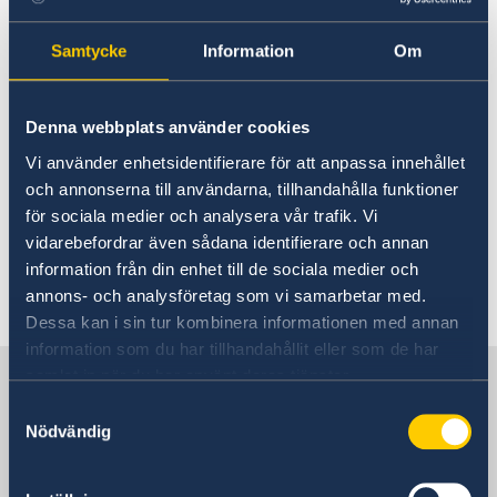
passet är inlämnat till utländsk ambassad för
utfärdande av visering, går det att ansöka om
Samtycke
Information
Om
provisoriskt pass vid ambassaden i Bryssel. Det
provisoriska passet utfärdas för resa direkt till
Denna webbplats använder cookies
Sverige, alternativt bosättningslandet och har
kort giltighetstid. Avgiften för provisoriska
Vi använder enhetsidentifierare för att anpassa innehållet
passet är 1800 SEK i lokal valuta. Se mer
och annonserna till användarna, tillhandahålla funktioner
information under
hjälp till svenskar utomlands
för sociala medier och analysera vår trafik. Vi
.
vidarebefordrar även sådana identifierare och annan
information från din enhet till de sociala medier och
annons- och analysföretag som vi samarbetar med.
Senast uppdaterad 21 feb. 2023, 13.17
Dessa kan i sin tur kombinera informationen med annan
information som du har tillhandahållit eller som de har
Sverige i Belgien
samlat in när du har använt deras tjänster.
Samtyckesval
Nödvändig
Sveriges ambassad