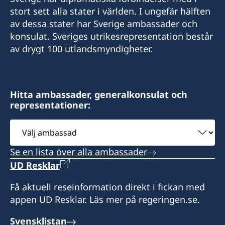
NÖDNUMMER VID AKUTA FALL
stort sett alla stater i världen. I ungefär hälften
+32 19 32 92 55
30 bus 1, Bellekensstraat
av dessa stater har Sverige ambassader och
+46 8 405 5005
BE-2400 MOL
E-POSTADRESS
konsulat. Sveriges utrikesrepresentation består
av drygt 100 utlandsmyndigheter.
E-POSTADRESS
swedish.consulate@molnlycke.com
Vänligen notera att du vid frågor om konsulära
ärenden i första hand ska vända dig till
sweconlux@pt.lu
Besöksadress:
Sveriges generalkonsulat i Bryssel.
176, Chaussée romaine
Sveriges generalkonsulat
Hitta ambassader, generalkonsulat och
BE-4300 WAREMME
representationer:
51 Bld. Grande-Duchesse Charlotte
Honorärkonsul
L-1331 Luxembourg
Välj
Ronnie Leten
Vänligen notera att du vid frågor om konsulära
ambassad
ärenden i första hand ska vända dig till
Assistent
Se en lista över alla ambassader
Konsulatet kan utföra provisoriska pass.
Sveriges generalkonsulat i Bryssel.
Tidsbokning krävs.
UD Resklar
Kato Claes
Honorärkonsul
Få aktuell reseinformation direkt i fickan med
Expeditionstider för utlämning av pass och
Eric de Kesel
appen UD Resklar. Läs mer på regeringen.se.
övriga ärenden (ingen tidsbokning krävs):
Svensklistan