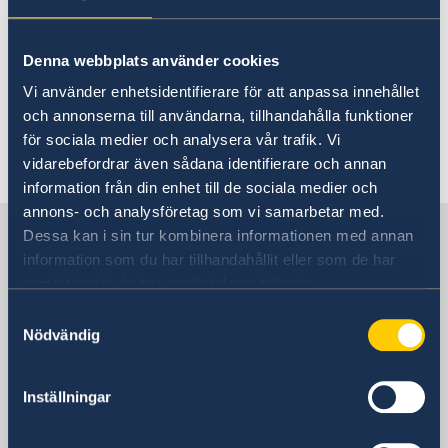
Meijs/imagebank.sweden.se
Generalkonsulatet håller stängt på
Denna webbplats använder cookies
Europadagen den 9 maj 2022 och öppnar igen
Vi använder enhetsidentifierare för att anpassa innehållet
på tisdag den 10 maj 2022.
och annonserna till användarna, tillhandahålla funktioner
för sociala medier och analysera vår trafik. Vi
Senast uppdaterad 04 maj 2022, 15.31
vidarebefordrar även sådana identifierare och annan
information från din enhet till de sociala medier och
annons- och analysföretag som vi samarbetar med.
Sverige i Belgien
Dessa kan i sin tur kombinera informationen med annan
information som du har tillhandahållit eller som de har
samlat in när du har använt deras tjänster.
Sveriges ambassad
Samtyckesval
Nödvändig
Besöksadress
Square de Meeûs 30
1000 Bryssel
Inställningar
Belgien
Postadress