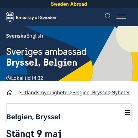
Sweden Abroad
Svenska
English
Sveriges ambassad
Bryssel, Belgien
Lokal tid
14:32
Utlandsmyndigheter
Belgien, Bryssel
Nyheter
Belgien, Bryssel
Kontakt/öppettider
Stängt 9 maj
Tidsbokning