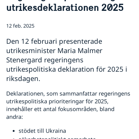
Om oss
utrikesdeklarationen 2025
Dataskyddspolicy (GDPR)
Så stöttar vi svenska företag
Vi är en resurs för svenska företag
Nyheter
12 feb. 2025
Team Sweden
Kalendarium
Så kan du få stöd
Den 12 februari presenterade
Svenska företag i Belgien och Luxemburg
utrikesminister Maria Malmer
Anmäl handelshinder
Stenergard regeringens
utrikespolitiska deklaration för 2025 i
riksdagen.
Deklarationen, som sammanfattar regeringens
utrikespolitiska prioriteringar för 2025,
innehåller ett antal fokusområden, bland
andra:
stödet till Ukraina