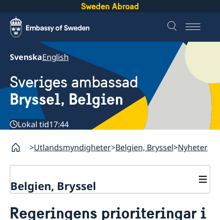
Sweden Abroad
Svenska
English
Sveriges ambassad
Bryssel, Belgien
Lokal tid
17:44
Utlandsmyndigheter
Belgien, Bryssel
Nyheter
Belgien, Bryssel
Kontakt/öppettider
Regeringens prioriteringar i
Tidsbokning