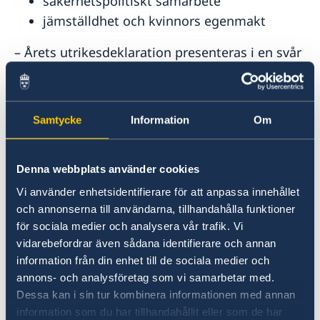
säkerhetspolitiskt samarbete
jämställdhet och kvinnors egenmakt
– Årets utrikesdeklaration presenteras i en svår
säkerhetspolitisk tid. Vi – Sverige, EU och Nato
– befinner oss i en långvarig och långtgående
konfrontation med Ryssland. Ryssland kommer
Samtycke
Information
Om
fortsätta utgöra ett allvarligt hot mot
säkerheten i Europa, oavsett utfallet av kriget i
Ukraina. Vår uppgift är ofrånkomlig: vi ska
Denna webbplats använder cookies
motverka Rysslands förmåga att göra oss
Vi använder enhetsidentifierare för att anpassa innehållet
skada, inte minst genom att stödja Ukraina,
och annonserna till användarna, tillhandahålla funktioner
säger utrikesminister Maria Malmer
för sociala medier och analysera vår trafik. Vi
Stenergard.
vidarebefordrar även sådana identifierare och annan
information från din enhet till de sociala medier och
Läs hela utrikesdeklarationen på regeringen.se
annons- och analysföretag som vi samarbetar med.
Dessa kan i sin tur kombinera informationen med annan
information som du har tillhandahållit eller som de har