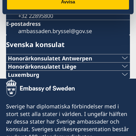
Belgien
Avvisa
Telefonnummer
+32 22895800
E-postadress
ambassaden.bryssel@gov.se
Svenska konsulat
Honorärkonsulatet Antwerpen
TELEFONNUMMER
Honorärkonsulatet Liège
TELEFONNUMMER
Luxemburg
+ 32 14 710741
TELEFONNUMMER
+32 19 32 92 11
E-POSTADRESS
+352 26 6461
TELEFONNUMMER
Sverige har diplomatiska förbindelser med i
swedish.consulate.flanders@gmail.com
NÖDNUMMER VID AKUTA FALL
stort sett alla stater i världen. I ungefär hälften
+32 19 32 92 55
30 bus 1, Bellekensstraat
av dessa stater har Sverige ambassader och
+46 8 405 5005
BE-2400 MOL
E-POSTADRESS
konsulat. Sveriges utrikesrepresentation består